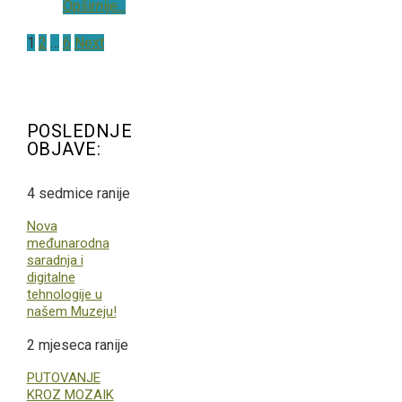
Opširnije...
Posts
1
2
…
6
Next
pagination
POSLEDNJE
OBJAVE:
4 sedmice ranije
Nova
međunarodna
saradnja i
digitalne
tehnologije u
našem Muzeju!
2 mjeseca ranije
PUTOVANJE
KROZ MOZAIK