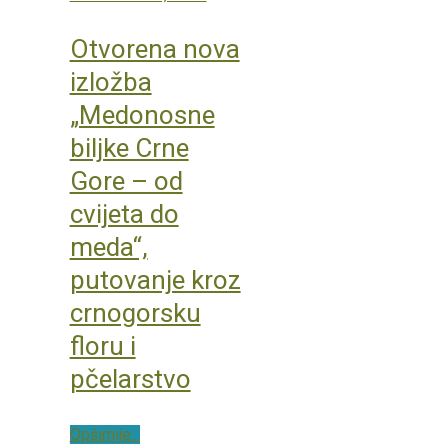
Otvorena nova
izložba
„Medonosne
biljke Crne
Gore – od
cvijeta do
meda“,
putovanje kroz
crnogorsku
floru i
pčelarstvo
Opširnije...