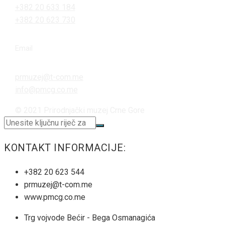
+382 20 633 184
+382 20 623 730
Email
prmuzej@t-com.me
info@pmcg.co.me
© 2021 Prirodnjački muzej Crne Gore
KONTAKT INFORMACIJE:
+382 20 623 544
prmuzej@t-com.me
www.pmcg.co.me
Trg vojvode Bećir - Bega Osmanagića