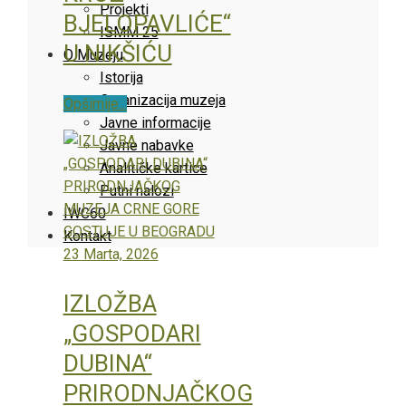
Projekti
BJELOPAVLIĆE“
ISMM 25
U NIKŠIĆU
O Muzeju
Istorija
Organizacija muzeja
Opširnije...
Javne informacije
Javne nabavke
Analitičke kartice
Putni nalozi
IWC60
Kontakt
23 Marta, 2026
IZLOŽBA
„GOSPODARI
DUBINA“
PRIRODNJAČKOG