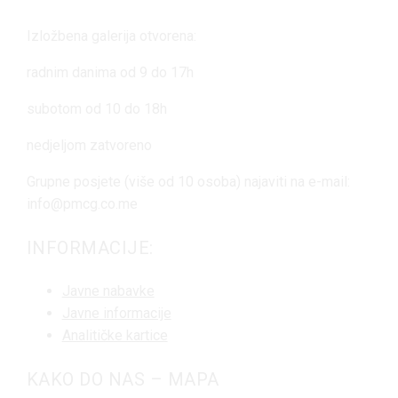
Izložbena galerija otvorena:
radnim danima od 9 do 17h
subotom od 10 do 18h
nedjeljom zatvoreno
Grupne posjete (više od 10 osoba) najaviti na e-mail:
info@pmcg.co.me
INFORMACIJE:
Javne nabavke
Javne informacije
Analitičke kartice
KAKO DO NAS – MAPA