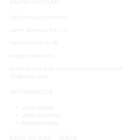
RADNO VRIJEME:
Izložbena galerija otvorena:
radnim danima od 9 do 17h
subotom od 10 do 18h
nedjeljom zatvoreno
Grupne posjete (više od 10 osoba) najaviti na e-mail:
info@pmcg.co.me
INFORMACIJE:
Javne nabavke
Javne informacije
Analitičke kartice
KAKO DO NAS – MAPA