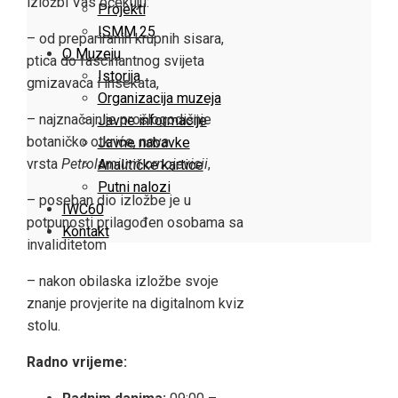
izložbi Vas očekuju:
Projekti
ISMM 25
– od prepariranih krupnih sisara,
O Muzeju
ptica do fascinantnog svijeta
Istorija
gmizavaca i insekata,
Organizacija muzeja
– najznačajnije prošlogodišnje
Javne informacije
botaničko otkriće, nova
Javne nabavke
vrsta
Petrolamium crnojevicii
,
Analitičke kartice
Putni nalozi
– poseban dio izložbe je u
IWC60
potpunosti prilagođen osobama sa
Kontakt
invaliditetom
– nakon obilaska izložbe svoje
znanje provjerite na digitalnom kviz
stolu.
Radno vrijeme: