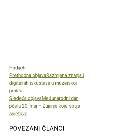
Podijeli
Facebook
Twitter
LinkedIn
Pinterest
Stumbleupon
Email
Prethodna objava
Razmjena znanja i
digitalnih iskustava u muzejskoj
praksi
Sledeća objava
Međunarodni dan
pčela 20. maj – Zujanje koje spaja
svjetove
POVEZANI ČLANCI