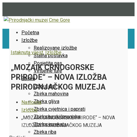
Početna
Izložbe
Realizovane izložbe
Istaknuta vijest
,
Izložbe
Stalna postavka
Posjetite nas
„MOZAIK CRNOGORSKE
Virtuelne ture
PRIRODE“ – NOVA IZLOŽBA
Zbirke
PRIRODNJAČKOG MUZEJA
Zbirka algi
Zbirka mahovina
Zbirka gljiva
Naslovna
Zbirka cvjetnica i paprati
Izložbe
Zbirka beskičmenjaka
„MOZAIK CRNOGORSKE PRIRODE“ – NOVA
Zbirka insekata
IZLOŽBA PRIRODNJAČKOG MUZEJA
Zbirka riba