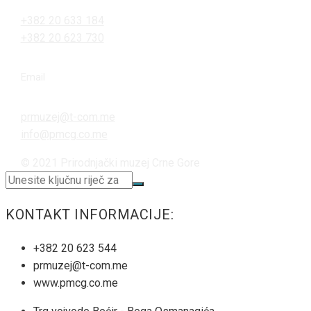
+382 20 633 184
+382 20 623 730
Email
prmuzej@t-com.me
info@pmcg.co.me
© 2021 Prirodnjački muzej Crne Gore
KONTAKT INFORMACIJE:
+382 20 623 544
prmuzej@t-com.me
www.pmcg.co.me