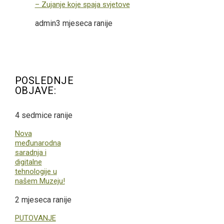
– Zujanje koje spaja svjetove
admin
3 mjeseca ranije
POSLEDNJE
OBJAVE:
4 sedmice ranije
Nova
međunarodna
saradnja i
digitalne
tehnologije u
našem Muzeju!
2 mjeseca ranije
PUTOVANJE