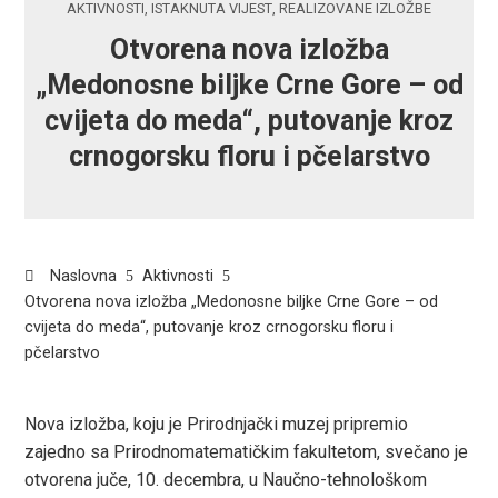
AKTIVNOSTI
,
ISTAKNUTA VIJEST
,
REALIZOVANE IZLOŽBE
Otvorena nova izložba
„Medonosne biljke Crne Gore – od
cvijeta do meda“, putovanje kroz
crnogorsku floru i pčelarstvo
Naslovna
Aktivnosti
Otvorena nova izložba „Medonosne biljke Crne Gore – od
cvijeta do meda“, putovanje kroz crnogorsku floru i
pčelarstvo
Nova izložba, koju je Prirodnjački muzej pripremio
zajedno sa Prirodnomatematičkim fakultetom, svečano je
ook
otvorena juče, 10. decembra, u Naučno-tehnološkom