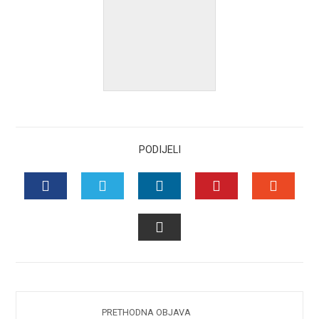
PODIJELI
FACEBOOK
TWITTER
LINKEDIN
PINTEREST
STUMB
EMAIL
PRETHODNA OBJAVA