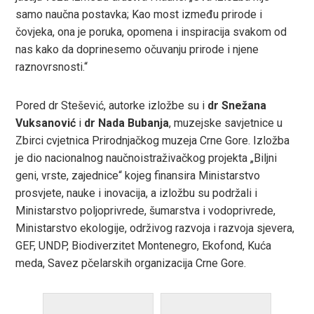
samo naučna postavka; Kao most između prirode i
čovjeka, ona je poruka, opomena i inspiracija svakom od
nas kako da doprinesemo očuvanju prirode i njene
raznovrsnosti.“
Pored dr Stešević, autorke izložbe su i
dr Snežana
Vuksanović
i
dr Nada Bubanja
, muzejske savjetnice u
Zbirci cvjetnica Prirodnjačkog muzeja Crne Gore. Izložba
je dio nacionalnog naučnoistraživačkog projekta „Biljni
geni, vrste, zajednice“ kojeg finansira Ministarstvo
prosvjete, nauke i inovacija, a izložbu su podržali i
Ministarstvo poljoprivrede, šumarstva i vodoprivrede,
Ministarstvo ekologije, održivog razvoja i razvoja sjevera,
GEF, UNDP, Biodiverzitet Montenegro, Ekofond, Kuća
meda, Savez pčelarskih organizacija Crne Gore.