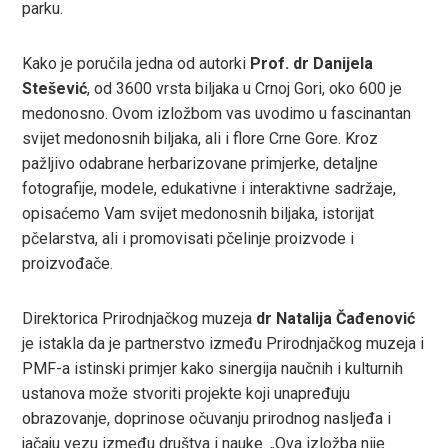
parku.
r
Kako je poručila jedna od autorki
Prof. dr Danijela
In
Stešević
, od 3600 vrsta biljaka u Crnoj Gori, oko 600 je
medonosno. Ovom izložbom vas uvodimo u fascinantan
est
svijet medonosnih biljaka, ali i flore Crne Gore. Kroz
pažljivo odabrane herbarizovane primjerke, detaljne
leupon
fotografije, modele, edukativne i interaktivne sadržaje,
opisaćemo Vam svijet medonosnih biljaka, istorijat
pčelarstva, ali i promovisati pčelinje proizvode i
proizvođače.
Direktorica Prirodnjačkog muzeja
dr Natalija Čađenović
je istakla da je partnerstvo između Prirodnjačkog muzeja i
PMF-a istinski primjer kako sinergija naučnih i kulturnih
ustanova može stvoriti projekte koji unapređuju
obrazovanje, doprinose očuvanju prirodnog nasljeđa i
jačaju vezu između društva i nauke. „Ova izložba nije