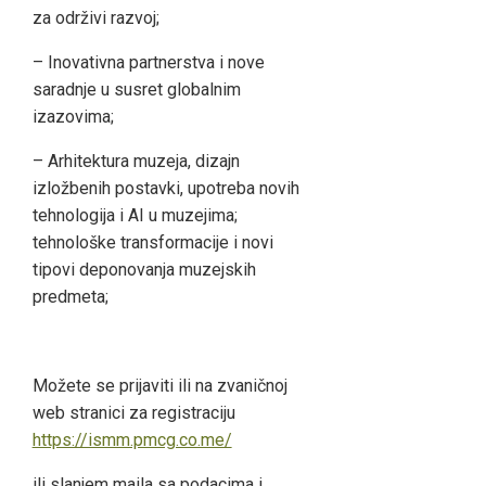
za održivi razvoj;
– Inovativna partnerstva i nove
saradnje u susret globalnim
izazovima;
– Arhitektura muzeja, dizajn
izložbenih postavki, upotreba novih
tehnologija i AI u muzejima;
tehnološke transformacije i novi
tipovi deponovanja muzejskih
predmeta;
Možete se prijaviti ili na zvaničnoj
web stranici za registraciju
https://ismm.pmcg.co.me/
ili slanjem maila sa podacima i