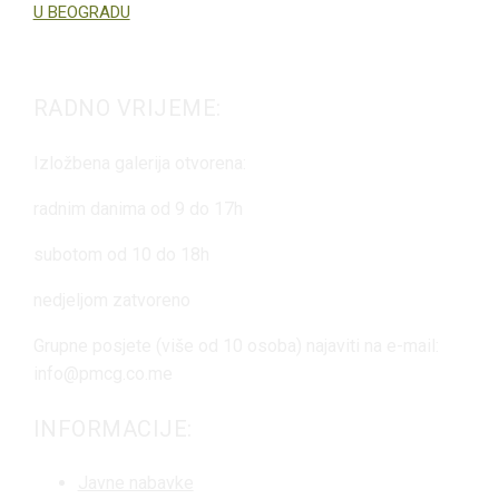
U BEOGRADU
RADNO VRIJEME:
Izložbena galerija otvorena:
radnim danima od 9 do 17h
subotom od 10 do 18h
nedjeljom zatvoreno
Grupne posjete (više od 10 osoba) najaviti na e-mail:
info@pmcg.co.me
INFORMACIJE:
Javne nabavke