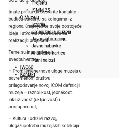
od 2. do 5. oktobra.
Projekti
ISMM 25
Imate priliku da ostvarite kontakte i
O Muzeju
buduću saradnju sa kolegama iz
Istorija
regiona, unaprijedite svoje postojeće
Organizacija muzeja
ideje i stvorite nove šanse za
Javne informacije
realizaciju projekata.
Javne nabavke
Teme su inspirativne i
Analitičke kartice
sveobuhvatne:
Putni nalozi
IWC60
– Promijenjene/nove uloge muzeja u
Kontakt
savremenom društvu –
prilagođavanje novoj ICOM definiciji
muzeja – raznolikost, jednakost,
inkluzivnost (uključivost) i
pristupačnost;
– Kultura i održivi razvoj,
uloga/upotreba muzejskih kolekcija