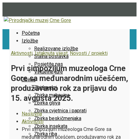
Početna
Izložbe
Realizovane izložbe
Aktivnosti
,
Istaknuta vijest
,
Novosti / projekti
Stalna postavka
Posjetite nas
Prvi simpozijum muzeologa Crne
Virtuelne ture
Gore sa međunarodnim učešćem,
Zbirke
produžavamo rok za prijavu do
Zbirka algi
Zbirka mahovina
15. avgusta 2025.
Zbirka gljiva
Zbirka cvjetnica i paprati
Naslovna
Zbirka beskičmenjaka
Aktivnosti
Zbirka insekata
Prvi simpozijum muzeologa Crne Gore sa
Zbirka riba
međunarodnim učešćem, produžavamo rok za