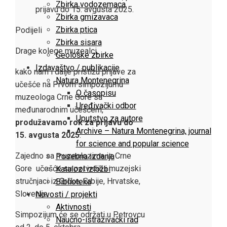
Zbirka vodozemaca
prijavu do 15. avgusta 2025.
Zbirka gmizavaca
Facebook
Twitter
LinkedIn
Pinterest
Stumbleupon
Email
Zbirka ptica
Podijeli
Zbirka sisara
Drage kolege muzealci,
Geološke zbirke
Izdavaštvo / publikacije
kako nam i dalje pristižu prijave za
Natura Montenegrina
učešće na Prvom simpozijumu
O časopisu
muzeologa Crne Gore sa
Uređivački odbor
međunarodnim učešćem,
Uputstvo za autore
produžavamo rok za prijavu do
Archive – Natura Montenegrina, journal
15. avgusta 2025
.
for science and popular science
Zajedno sa muzeolozima iz Crne
Posebna izdanja
Gore učešće su potvrdili i muzejski
Katalozi izložbi
stručnjaci iz Grčke, Srbije, Hrvatske,
Biblioteka
Slovenije.
Novosti / projekti
Aktivnosti
Simpozijum će se održati u Petrovcu
Naučno-istraživački rad