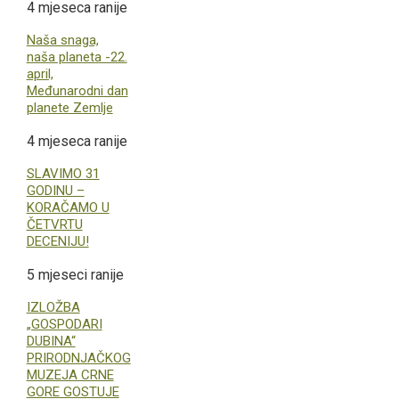
4 mjeseca ranije
Naša snaga,
naša planeta -22.
april,
Međunarodni dan
planete Zemlje
4 mjeseca ranije
SLAVIMO 31
GODINU –
KORAČAMO U
ČETVRTU
DECENIJU!
5 mjeseci ranije
IZLOŽBA
„GOSPODARI
DUBINA“
PRIRODNJAČKOG
MUZEJA CRNE
GORE GOSTUJE