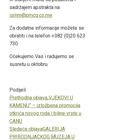
sadržajem apstrakta na
ismm@pmcg.co.me
Za dodatne informacije možete se
obratiti i na telefon +382 (0)20 623
730
Očekujemo Vas i radujemo se
susretu u oktobru.
Podijeli
Facebook
Twitter
LinkedIn
Pinterest
Stumbleupon
Email
Prethodna objava
„VJEKOVI U
KAMENU“ – izložbena promocija
otkrića novog roda i biljne vrste u
CANU
Sledeća objava
GALERIJA
PRIRODNJAČKOG MUZEJA U