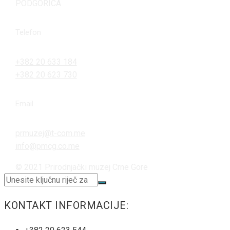
PODGORICA
Telefon
+382 20 633 184
+382 20 623 730
Email
prmuzej@t-com.me
info@pmcg.co.me
© 2021 Prirodnjački muzej Crne Gore
KONTAKT INFORMACIJE: