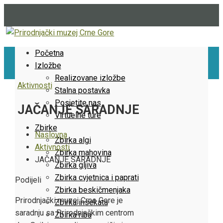
Početna
Izložbe
Realizovane izložbe
Aktivnosti
Stalna postavka
Posjetite nas
JAČANJE SARADNJE
Virtuelne ture
Zbirke
Naslovna
Zbirka algi
Aktivnosti
Zbirka mahovina
JAČANJE SARADNJE
Zbirka gljiva
Zbirka cvjetnica i paprati
Facebook
Twitter
LinkedIn
Pinterest
Stumbleupon
Email
Podijeli
Zbirka beskičmenjaka
Prirodnjački muzej Crne Gore je
Zbirka insekata
saradnju sa Prirodnjačkim centrom
Zbirka riba