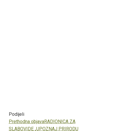
Podijeli
Facebook
Twitter
LinkedIn
Pinterest
Stumbleupon
Email
Prethodna objava
RADIONICA ZA
SLABOVIDE „UPOZNAJ PRIRODU