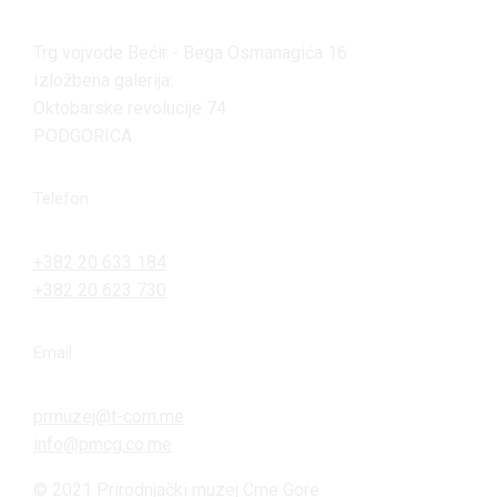
Trg vojvode Bećir - Bega Osmanagića 16
Izložbena galerija:
Oktobarske revolucije 74
PODGORICA
Telefon
+382 20 633 184
+382 20 623 730
Email
prmuzej@t-com.me
info@pmcg.co.me
© 2021 Prirodnjački muzej Crne Gore