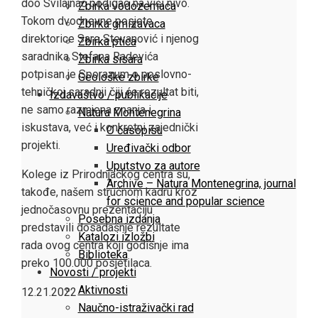
doo Svilajnac podigao na viši nivo.
Zbirka vodozemaca
Tokom dvodnevne posjete
Zbirka gmizavaca
direktorice Sare Stevanović i njenog
Zbirka ptica
saradnika Stefana Radevića
Zbirka sisara
potpisan je Sporazum o poslovno-
Geološke zbirke
tehničkoj saradnji čiji će rezultat biti,
Izdavaštvo / publikacije
ne samo razmjena znanja i
Natura Montenegrina
iskustava, već i konkretni zajednički
O časopisu
projekti.
Uređivački odbor
Uputstvo za autore
Kolege iz Prirodnjačkog centra su,
Archive – Natura Montenegrina, journal
takođe, našem stručnom kadru kroz
for science and popular science
jednočasovnu prezentaciju
Posebna izdanja
predstavili dosadašnje rezultate
Katalozi izložbi
rada ovog centra koji godišnje ima
Biblioteka
preko 100.000 posjetilaca.
Novosti / projekti
Aktivnosti
12.21.2022
Naučno-istraživački rad