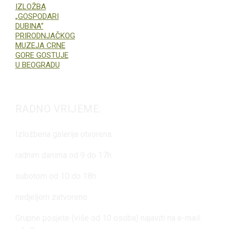
IZLOŽBA
„GOSPODARI
DUBINA“
PRIRODNJAČKOG
MUZEJA CRNE
GORE GOSTUJE
U BEOGRADU
RADNO VRIJEME:
Izložbena galerija otvorena:
radnim danima od 9 do 17h
subotom od 10 do 18h
nedjeljom zatvoreno
Grupne posjete (više od 10 osoba) najaviti na e-mail: