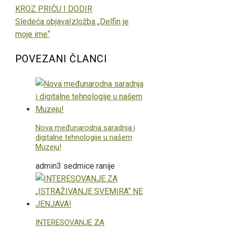
KROZ PRIČU I DODIR
Sledeća objava
Izložba „Delfin je
moje ime“
POVEZANI ČLANCI
Nova međunarodna saradnja i
digitalne tehnologije u našem
Muzeju!
admin
3 sedmice ranije
INTERESOVANJE ZA