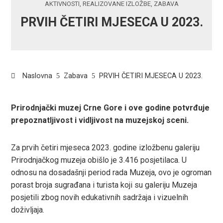
AKTIVNOSTI
,
REALIZOVANE IZLOŽBE
,
ZABAVA
PRVIH ČETIRI MJESECA U 2023.
Naslovna
Zabava
PRVIH ČETIRI MJESECA U 2023.
Prirodnjački muzej Crne Gore i ove godine potvrđuje
prepoznatljivost i vidljivost na muzejskoj sceni.
ook
Za prvih četiri mjeseca 2023. godine izložbenu galeriju
r
Prirodnjačkog muzeja obišlo je 3.416 posjetilaca. U
odnosu na dosadašnji period rada Muzeja, ovo je ogroman
In
porast broja sugrađana i turista koji su galeriju Muzeja
posjetili zbog novih edukativnih sadržaja i vizuelnih
est
doživljaja.