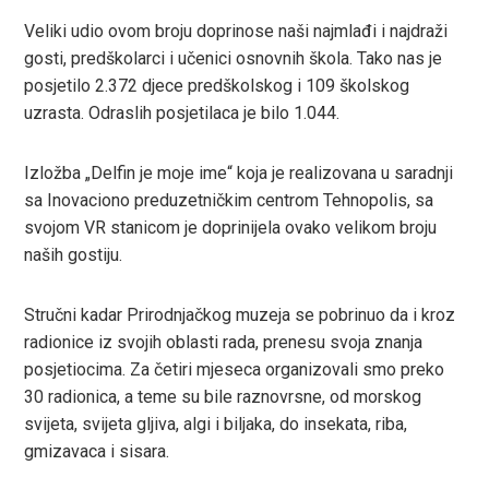
leupon
Veliki udio ovom broju doprinose naši najmlađi i najdraži
gosti, predškolarci i učenici osnovnih škola. Tako nas je
posjetilo 2.372 djece predškolskog i 109 školskog
uzrasta. Odraslih posjetilaca je bilo 1.044.
Izložba „Delfin je moje ime“ koja je realizovana u saradnji
sa Inovaciono preduzetničkim centrom Tehnopolis, sa
svojom VR stanicom je doprinijela ovako velikom broju
naših gostiju.
Stručni kadar Prirodnjačkog muzeja se pobrinuo da i kroz
radionice iz svojih oblasti rada, prenesu svoja znanja
posjetiocima. Za četiri mjeseca organizovali smo preko
30 radionica, a teme su bile raznovrsne, od morskog
svijeta, svijeta gljiva, algi i biljaka, do insekata, riba,
gmizavaca i sisara.