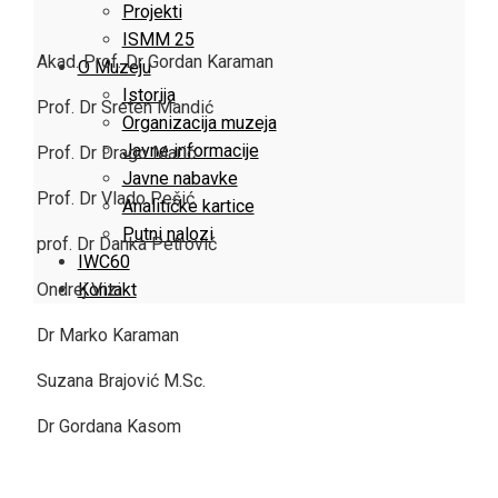
Projekti
ISMM 25
Akad. Prof. Dr Gordan Karaman
O Muzeju
Istorija
Prof. Dr Sreten Mandić
Organizacija muzeja
Javne informacije
Prof. Dr Drago Marić
Javne nabavke
Prof. Dr Vlado Pešić
Analitičke kartice
Putni nalozi
prof. Dr Danka Petrović
IWC60
Kontakt
Ondrej Vizi
Dr Marko Karaman
Suzana Brajović M.Sc.
Dr Gordana Kasom