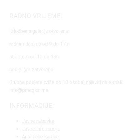
RADNO VRIJEME:
Izložbena galerija otvorena:
radnim danima od 9 do 17h
subotom od 10 do 18h
nedjeljom zatvoreno
Grupne posjete (više od 10 osoba) najaviti na e-mail:
info@pmcg.co.me
INFORMACIJE:
Javne nabavke
Javne informacije
Analitičke kartice