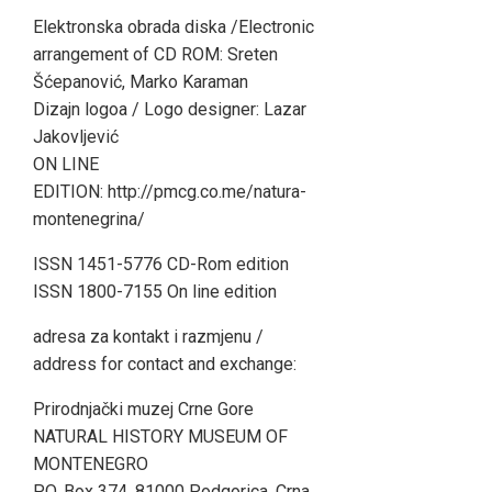
Elektronska obrada diska /Electronic
arrangement of CD ROM: Sreten
Šćepanović, Marko Karaman
Dizajn logoa / Logo designer: Lazar
Jakovljević
ON LINE
EDITION: http://pmcg.co.me/natura-
montenegrina/
ISSN 1451-5776 CD-Rom edition
ISSN 1800-7155 On line edition
adresa za kontakt i razmjenu /
address for contact and exchange:
Prirodnjački muzej Crne Gore
NATURAL HISTORY MUSEUM OF
MONTENEGRO
P.O. Box 374, 81000 Podgorica, Crna