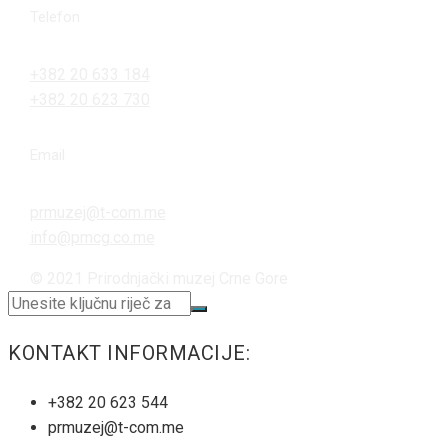
Telefon
+382 20 633 184
+382 20 623 730
Email
prmuzej@t-com.me
info@pmcg.co.me
© 2021 Prirodnjački muzej Crne Gore
KONTAKT INFORMACIJE:
+382 20 623 544
prmuzej@t-com.me