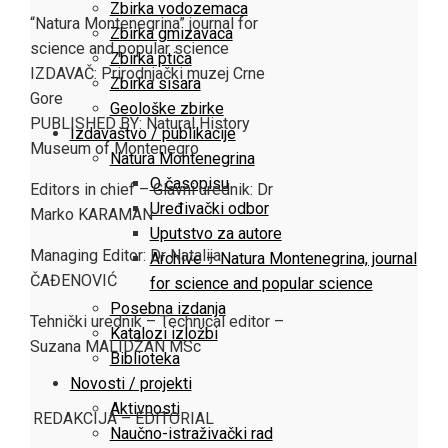
Zbirka vodozemaca
“Natura Montenegrina” journal for
Zbirka gmizavaca
science and popular science
Zbirka ptica
IZDAVAČ: Prirodnjački muzej Crne
Zbirka sisara
Gore
Geološke zbirke
PUBLISHED BY: Natural History
Izdavaštvo / publikacije
Museum of Montenegro
Natura Montenegrina
O časopisu
Editors in chief – Glavni urednik: Dr
Uređivački odbor
Marko KARAMAN
Uputstvo za autore
Managing Editor: Dr Natalija
Archive – Natura Montenegrina, journal
ČAĐENOVIĆ
for science and popular science
Posebna izdanja
Tehnički urednik – Technical editor –
Katalozi izložbi
Suzana MALIDŽAN MSc
Biblioteka
Novosti / projekti
Aktivnosti
REDAKCIJA – EDITORIAL
Naučno-istraživački rad