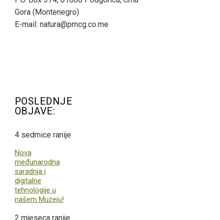
Gora (Montenegro)
E-mail: natura@pmcg.co.me
POSLEDNJE
OBJAVE:
4 sedmice ranije
Nova
međunarodna
saradnja i
digitalne
tehnologije u
našem Muzeju!
2 mjeseca ranije