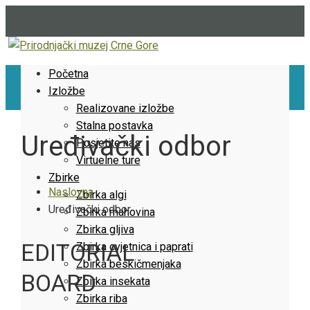
Početna
Izložbe
Realizovane izložbe
Stalna postavka
Uređivački odbor
Posjetite nas
Virtuelne ture
Zbirke
Naslovna
Zbirka algi
Uređivački odbor
Zbirka mahovina
Zbirka gljiva
EDITORIAL
Zbirka cvjetnica i paprati
Zbirka beskičmenjaka
BOARD
Zbirka insekata
Zbirka riba