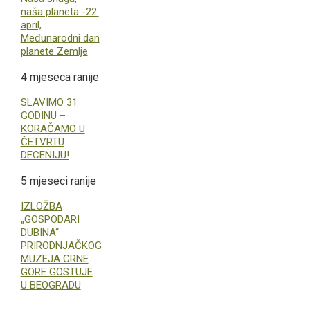
naša planeta -22.
april,
Međunarodni dan
planete Zemlje
4 mjeseca ranije
SLAVIMO 31
GODINU –
KORAČAMO U
ČETVRTU
DECENIJU!
5 mjeseci ranije
IZLOŽBA
„GOSPODARI
DUBINA“
PRIRODNJAČKOG
MUZEJA CRNE
GORE GOSTUJE
U BEOGRADU