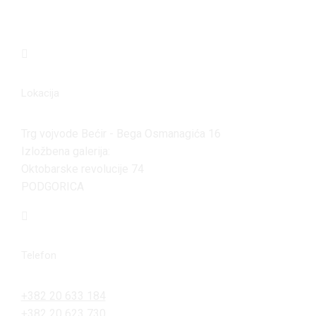
Lokacija
Trg vojvode Bećir - Bega Osmanagića 16
Izložbena galerija:
Oktobarske revolucije 74
PODGORICA
Telefon
+382 20 633 184
+382 20 623 730