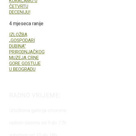
KORAČAMO U
ČETVRTU
DECENIJU!
4 mjeseca ranije
IZLOŽBA
„GOSPODARI
DUBINA“
PRIRODNJAČKOG
MUZEJA CRNE
GORE GOSTUJE
U BEOGRADU
RADNO VRIJEME:
Izložbena galerija otvorena:
radnim danima od 9 do 17h
subotom od 10 do 18h