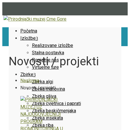
Početna
Izložbe
Realizovane izložbe
Stalna postavka
Novosti / projekti
Posjetite nas
Virtuelne ture
Zbirke
Naslovna
Zbirka algi
Novosti / projekti
Zbirka mahovina
Zbirka gljiva
Zbirka cvjetnica i paprati
Zbirka beskičmenjaka
Zbirka insekata
Zbirka riba