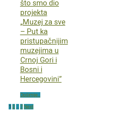
što smo dio
projekta
„Muzej za sve
– Put ka
pristupačnijim
muzejima u
Crnoj Gori i
Bosni i
Hercegovini”
Opširnije...
Posts
1
2
…
7
Next
pagination