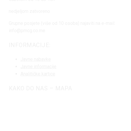
nedjeljom zatvoreno
Grupne posjete (više od 10 osoba) najaviti na e-mail:
info@pmcg.co.me
INFORMACIJE:
Javne nabavke
Javne informacije
Analitičke kartice
KAKO DO NAS – MAPA