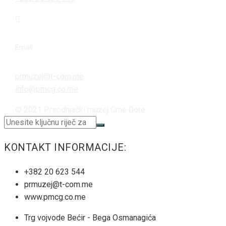
Email
prmuzej@t-com.me
info@pmcg.co.me
© 2021 Prirodnjački muzej Crne Gore
KONTAKT INFORMACIJE:
+382 20 623 544
prmuzej@t-com.me
www.pmcg.co.me
Trg vojvode Bećir - Bega Osmanagića