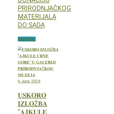
PRIRODNJAČKOG
MATERIJALA
DO SADA
Opširnije...
6 Juna, 2024
𝐔𝐒𝐊𝐎𝐑𝐎
𝐈𝐙𝐋𝐎Ž𝐁𝐀
“𝐀𝐉𝐊𝐔𝐋𝐄