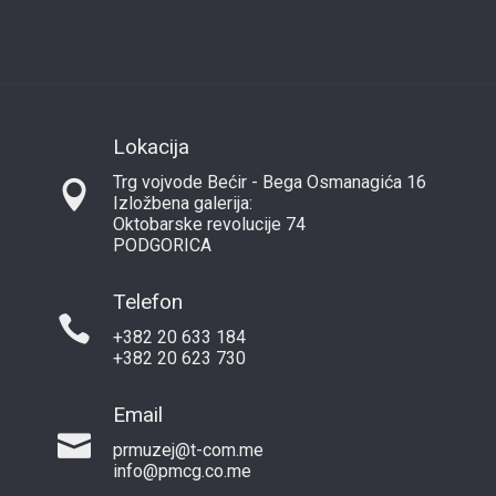
Lokacija
Trg vojvode Bećir - Bega Osmanagića 16
Izložbena galerija:
Oktobarske revolucije 74
PODGORICA
Telefon
+382 20 633 184
+382 20 623 730
Email
prmuzej@t-com.me
info@pmcg.co.me