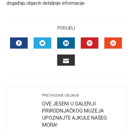
događaju objaviti detaljnije informacije.
PODIJELI
FACEBOOK
TWITTER
LINKEDIN
PINTEREST
STUMB
EMAIL
PRETHODNA OBJAVA
OVE JESENI U GALERIJI
PRIRODNJAČKOG MUZEJA
UPOZNAJTE AJKULE NAŠEG
MORA!