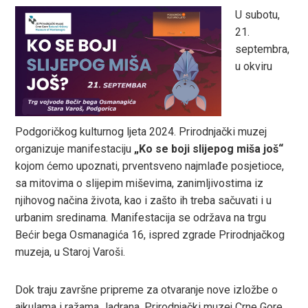
U subotu,
21.
ook
septembra,
u okviru
r
In
Podgoričkog kulturnog ljeta 2024. Prirodnjački muzej
organizuje manifestaciju
„Ko se boji slijepog miša još“
est
kojom ćemo upoznati, prventsveno najmlađe posjetioce,
sa mitovima o slijepim miševima, zanimljivostima iz
leupon
njihovog načina života, kao i zašto ih treba sačuvati i u
urbanim sredinama. Manifestacija se održava na trgu
Bećir bega Osmanagića 16, ispred zgrade Prirodnjačkog
muzeja, u Staroj Varoši.
Dok traju završne pripreme za otvaranje nove izložbe o
ajkulama i ražama Jadrana, Prirodnjački muzej Crne Gore