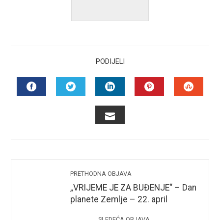
PODIJELI
FACEBOOK
TWITTER
LINKEDIN
PINTEREST
STUMB
EMAIL
PRETHODNA OBJAVA
„VRIJEME JE ZA BUĐENJE“ – Dan
planete Zemlje – 22. april
SLEDEĆA OBJAVA