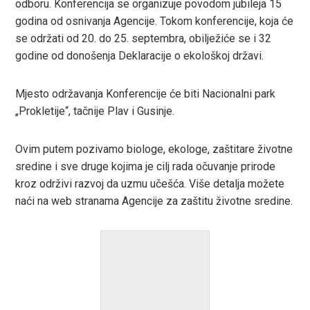
odboru. Konferencija se organizuje povodom jubileja 15
In
godina od osnivanja Agencije. Tokom konferencije, koja će
se održati od 20. do 25. septembra, obilježiće se i 32
est
godine od donošenja Deklaracije o ekološkoj državi.
leupon
Mjesto održavanja Konferencije će biti Nacionalni park
„Prokletije“, tačnije Plav i Gusinje.
Ovim putem pozivamo biologe, ekologe, zaštitare životne
sredine i sve druge kojima je cilj rada očuvanje prirode
kroz održivi razvoj da uzmu učešća. Više detalja možete
naći na web stranama Agencije za zaštitu životne sredine.