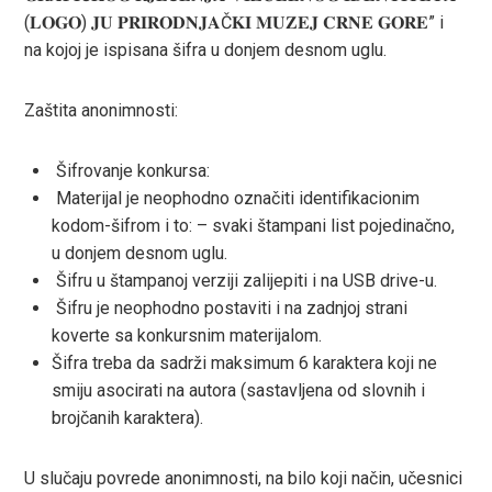
(𝐋𝐎𝐆𝐎) 𝐉𝐔 𝐏𝐑𝐈𝐑𝐎𝐃𝐍𝐉𝐀Č𝐊𝐈 𝐌𝐔𝐙𝐄𝐉 𝐂𝐑𝐍𝐄 𝐆𝐎𝐑𝐄” i
na kojoj je ispisana šifra u donjem desnom uglu.
Zaštita anonimnosti:
Šifrovanje konkursa:
Materijal je neophodno označiti identifikacionim
kodom-šifrom i to: – svaki štampani list pojedinačno,
u donjem desnom uglu.
Šifru u štampanoj verziji zalijepiti i na USB drive-u.
Šifru je neophodno postaviti i na zadnjoj strani
koverte sa konkursnim materijalom.
Šifra treba da sadrži maksimum 6 karaktera koji ne
smiju asocirati na autora (sastavljena od slovnih i
brojčanih karaktera).
U slučaju povrede anonimnosti, na bilo koji način, učesnici