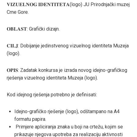
ook
𝐕𝐈𝐙𝐔𝐄𝐋𝐍𝐎𝐆 𝐈𝐃𝐄𝐍𝐓𝐈𝐓𝐄𝐓𝐀(logo) JU Prirodnjački muzej
Crne Gore.
r
𝐎𝐁𝐋𝐀𝐒𝐓: Grafički dizajn.
In
𝐂𝐈𝐋𝐉: Dobijanje jedinstvenog vizuelnog identiteta Muzeja
est
(logo).
leupon
𝐎𝐏𝐈𝐒: Zadatak konkursa je izrada novog idejno-grafičkog
rješenja vizuelnog identiteta Muzeja (logo).
Kod idejnog rješenja potrebno je definisati:
Idejno-grafičko rješenje (logo), odštampano na A4
formatu papira.
Primjere apliciranja znaka u boji na crtežu, kojim se
prikazuje njegova upotreba za realizaciju aktivnosti