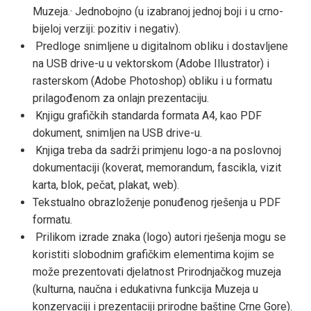
Muzeja.· Jednobojno (u izabranoj jednoj boji i u crno-
bijeloj verziji: pozitiv i negativ).
Predloge snimljene u digitalnom obliku i dostavljene
na USB drive-u u vektorskom (Adobe Illustrator) i
rasterskom (Adobe Photoshop) obliku i u formatu
prilagođenom za onlajn prezentaciju.
Knjigu grafičkih standarda formata A4, kao PDF
dokument, snimljen na USB drive-u.
Knjiga treba da sadrži primjenu logo-a na poslovnoj
dokumentaciji (koverat, memorandum, fascikla, vizit
karta, blok, pečat, plakat, web).
Tekstualno obrazloženje ponuđenog rješenja u PDF
formatu.
Prilikom izrade znaka (logo) autori rješenja mogu se
koristiti slobodnim grafičkim elementima kojim se
može prezentovati djelatnost Prirodnjačkog muzeja
(kulturna, naučna i edukativna funkcija Muzeja u
konzervaciji i prezentaciji prirodne baštine Crne Gore).