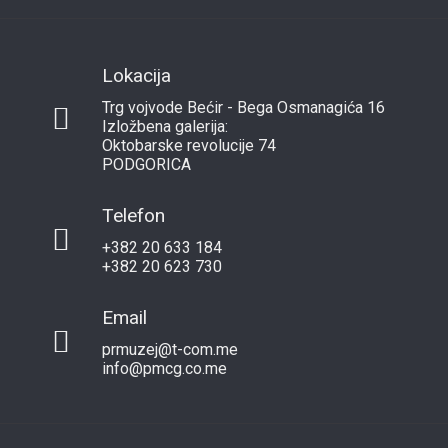
Lokacija
Trg vojvode Bećir - Bega Osmanagića 16
Izložbena galerija:
Oktobarske revolucije 74
PODGORICA
Telefon
+382 20 633 184
+382 20 623 730
Email
prmuzej@t-com.me
info@pmcg.co.me