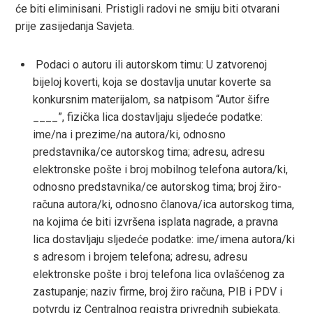
će biti eliminisani. Pristigli radovi ne smiju biti otvarani
prije zasijedanja Savjeta.
Podaci o autoru ili autorskom timu: U zatvorenoj
bijeloj koverti, koja se dostavlja unutar koverte sa
konkursnim materijalom, sa natpisom “Autor šifre
____”, fizička lica dostavljaju sljedeće podatke:
ime/na i prezime/na autora/ki, odnosno
predstavnika/ce autorskog tima; adresu, adresu
elektronske pošte i broj mobilnog telefona autora/ki,
odnosno predstavnika/ce autorskog tima; broj žiro-
računa autora/ki, odnosno članova/ica autorskog tima,
na kojima će biti izvršena isplata nagrade, a pravna
lica dostavljaju sljedeće podatke: ime/imena autora/ki
s adresom i brojem telefona; adresu, adresu
elektronske pošte i broj telefona lica ovlašćenog za
zastupanje; naziv firme, broj žiro računa, PIB i PDV i
potvrdu iz Centralnog registra privrednih subjekata.