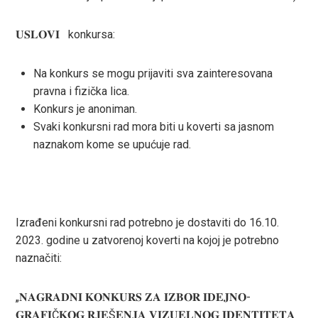
𝐔𝐒𝐋𝐎𝐕𝐈 konkursa:
Na konkurs se mogu prijaviti sva zainteresovana
pravna i fizička lica.
Konkurs je anoniman.
Svaki konkursni rad mora biti u koverti sa jasnom
naznakom kome se upućuje rad.
Izrađeni konkursni rad potrebno je dostaviti do 16.10.
2023. godine u zatvorenoj koverti na kojoj je potrebno
naznačiti:
„𝐍𝐀𝐆𝐑𝐀𝐃𝐍𝐈 𝐊𝐎𝐍𝐊𝐔𝐑𝐒 𝐙𝐀 𝐈𝐙𝐁𝐎𝐑 𝐈𝐃𝐄𝐉𝐍𝐎-
𝐆𝐑𝐀𝐅𝐈Č𝐊𝐎𝐆 𝐑𝐉𝐄Š𝐄𝐍𝐉𝐀 𝐕𝐈𝐙𝐔𝐄𝐋𝐍𝐎𝐆 𝐈𝐃𝐄𝐍𝐓𝐈𝐓𝐄𝐓𝐀