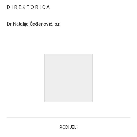
D I R E K T O R I C A
Dr Natalija Čađenović, s.r.
PODIJELI