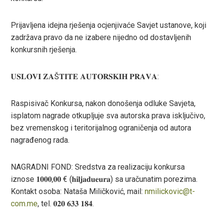
Prijavljena idejna rješenja ocjenjivaće Savjet ustanove, koji
zadržava pravo da ne izabere nijedno od dostavljenih
konkursnih rješenja.
𝐔𝐒𝐋𝐎𝐕𝐈 𝐙𝐀Š𝐓𝐈𝐓𝐄 𝐀𝐔𝐓𝐎𝐑𝐒𝐊𝐈𝐇 𝐏𝐑𝐀𝐕𝐀:
Raspisivač Konkursa, nakon donošenja odluke Savjeta,
isplatom nagrade otkupljuje sva autorska prava isključivo,
bez vremenskog i teritorijalnog ograničenja od autora
nagrađenog rada.
NAGRADNI FOND: Sredstva za realizaciju konkursa
iznose 𝟏𝟎𝟎𝟎,𝟎𝟎 € (𝐡𝐢𝐥𝐣𝐚𝐝𝐮𝐞𝐮𝐫𝐚) sa uračunatim porezima.
Kontakt osoba: Nataša Miličković, mail:
nmilickovic@t-
com.me
, tel. 𝟎𝟐𝟎 𝟔𝟑𝟑 𝟏𝟖𝟒.