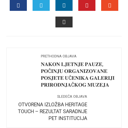
FACEBOOK
TWITTER
LINKEDIN
PINTEREST
STUMB
EMAIL
PRETHODNA OBJAVA
𝐍𝐀𝐊𝐎𝐍 𝐋𝐉𝐄𝐓𝐍𝐉𝐄 𝐏𝐀𝐔𝐙𝐄,
𝐏𝐎Č𝐈𝐍𝐉𝐔 𝐎𝐑𝐆𝐀𝐍𝐈𝐙𝐎𝐕𝐀𝐍𝐄
𝐏𝐎𝐒𝐉𝐄𝐓𝐄 𝐔Č𝐄𝐍𝐈𝐊𝐀 𝐆𝐀𝐋𝐄𝐑𝐈𝐉𝐈
𝐏𝐑𝐈𝐑𝐎𝐃𝐍𝐉𝐀Č𝐊𝐎𝐆 𝐌𝐔𝐙𝐄𝐉𝐀
SLEDEĆA OBJAVA
OTVORENA IZLOŽBA HERITAGE
TOUCH – REZULTAT SARADNJE
PET INSTITUCIJA