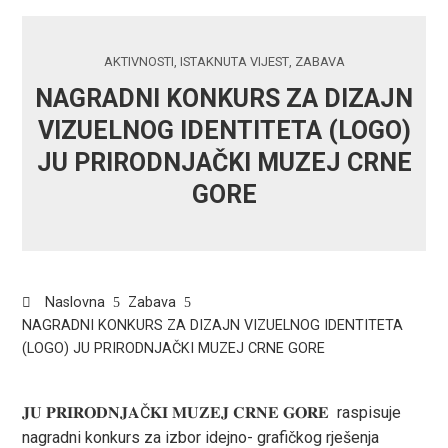
AKTIVNOSTI
,
ISTAKNUTA VIJEST
,
ZABAVA
NAGRADNI KONKURS ZA DIZAJN
VIZUELNOG IDENTITETA (LOGO)
JU PRIRODNJAČKI MUZEJ CRNE
GORE
Naslovna
Zabava
NAGRADNI KONKURS ZA DIZAJN VIZUELNOG IDENTITETA
(LOGO) JU PRIRODNJAČKI MUZEJ CRNE GORE
𝐉𝐔 𝐏𝐑𝐈𝐑𝐎𝐃𝐍𝐉𝐀Č𝐊𝐈 𝐌𝐔𝐙𝐄𝐉 𝐂𝐑𝐍𝐄 𝐆𝐎𝐑𝐄 raspisuje
nagradni konkurs za izbor idejno- grafičkog rješenja