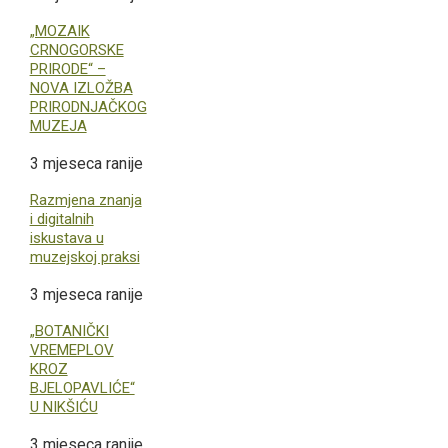
„MOZAIK
CRNOGORSKE
PRIRODE“ –
NOVA IZLOŽBA
PRIRODNJAČKOG
MUZEJA
3 mjeseca ranije
Razmjena znanja
i digitalnih
iskustava u
muzejskoj praksi
3 mjeseca ranije
„BOTANIČKI
VREMEPLOV
KROZ
BJELOPAVLIĆE“
U NIKŠIĆU
3 mjeseca ranije