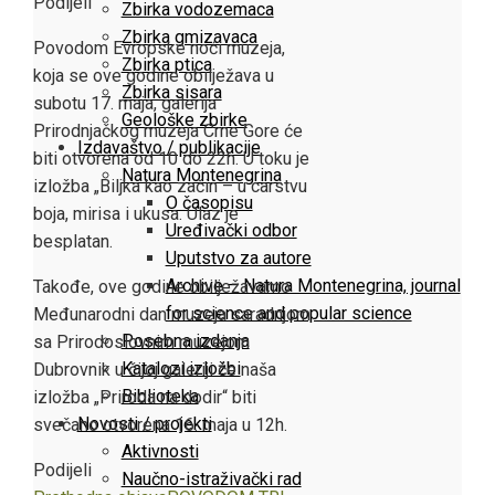
Facebook
Twitter
LinkedIn
Pinterest
Stumbleupon
Email
Podijeli
Zbirka vodozemaca
Zbirka gmizavaca
Povodom Evropske noći muzeja,
Zbirka ptica
koja se ove godine obilježava u
Zbirka sisara
subotu 17. maja, galerija
Geološke zbirke
Prirodnjačkog muzeja Crne Gore će
Izdavaštvo / publikacije
biti otvorena od 10 do 22h. U toku je
Natura Montenegrina
izložba „Biljka kao začin – u carstvu
O časopisu
boja, mirisa i ukusa. Ulaz je
Uređivački odbor
besplatan.
Uputstvo za autore
Archive – Natura Montenegrina, journal
Takođe, ove godine obilježavamo
for science and popular science
Međunarodni dan muzeja saradnjom
Posebna izdanja
sa Prirodoslovnim muzejom
Katalozi izložbi
Dubrovnik u čijoj galeriji će naša
Biblioteka
izložba „Priroda na dodir“ biti
Novosti / projekti
svečano otvorena 16. maja u 12h.
Aktivnosti
Podijeli
Naučno-istraživački rad