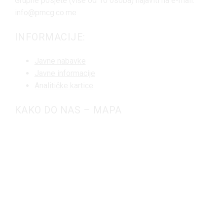
Grupne posjete (više od 10 osoba) najaviti na e-mail:
info@pmcg.co.me
INFORMACIJE:
Javne nabavke
Javne informacije
Analitičke kartice
KAKO DO NAS – MAPA