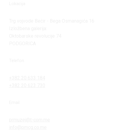
Lokacija
Trg vojvode Bećir - Bega Osmanagića 16
Izložbena galerija:
Oktobarske revolucije 74
PODGORICA
Telefon
+382 20 633 184
+382 20 623 730
Email
prmuzej@t-com.me
info@pmcg.co.me