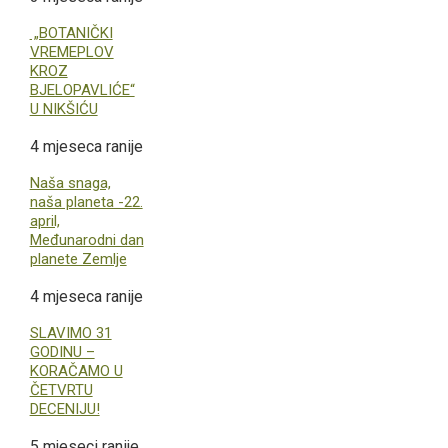
„BOTANIČKI
VREMEPLOV
KROZ
BJELOPAVLIĆE“
U NIKŠIĆU
4 mjeseca ranije
Naša snaga,
naša planeta -22.
april,
Međunarodni dan
planete Zemlje
4 mjeseca ranije
SLAVIMO 31
GODINU –
KORAČAMO U
ČETVRTU
DECENIJU!
5 mjeseci ranije