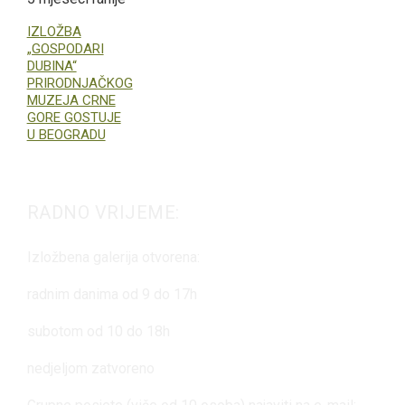
IZLOŽBA
„GOSPODARI
DUBINA“
PRIRODNJAČKOG
MUZEJA CRNE
GORE GOSTUJE
U BEOGRADU
RADNO VRIJEME:
Izložbena galerija otvorena:
radnim danima od 9 do 17h
subotom od 10 do 18h
nedjeljom zatvoreno