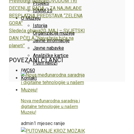
Facebook
Twitter
LinkedIn
Pinterest
Stumbleupon
Email
Prethodna objava
POVODOM TRI
Projekti
DECENIJE RADA – ZA NAJMLAĐE
ISMM 25
BESPLATNA PREDSTAVA “ZELENA
O Muzeju
GORA”
Istorija
Sledeća objava
20. MAJ – SVJETSKI
Organizacija muzeja
DAN PČELA “Najvažnija bića na
Javne informacije
planeti”
Javne nabavke
Analitičke kartice
POVEZANI ČLANCI
Putni nalozi
IWC60
Kontakt
Nova međunarodna saradnja i
digitalne tehnologije u našem
Muzeju!
admin
1 mjesec ranije