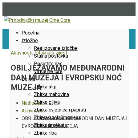
Početna
Izložbe
Realizovane izložbe
Aktivnosti
,
Istaknuta vijest
Stalna postavka
Posjetite nas
OBILJEŽAVAMO MEĐUNARODNI
Virtuelne ture
DAN MUZEJA I EVROPSKU NOĆ
Zbirke
MUZEJA
Zbirka algi
Zbirka mahovina
Zbirka gljiva
Naslovna
Zbirka cvjetnica i paprati
Aktivnosti
Zbirka beskičmenjaka
OBILJEŽAVAMO MEĐUNARODNI DAN MUZEJA I
Zbirka insekata
EVROPSKU NOĆ MUZEJA
Zbirka riba