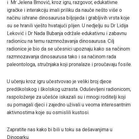
i Mr Jelena Brnović, kroz igru, razgovor, edukativne
In
igračke i interakciju imali priliku da nauče nešto više o
načinu ishrane dinosaurusa biljojeda i grabljivih vrsta koje
est
su se hranili vješto hvatajući plijen. U nedjelju su Dr Lidija
Leković i Dr Nada Bubanja održale edukativnu i zabavnu
leupon
radionicu na temu razmnožavanja dinosaurusa. Cilj
radionice je bio da se učesnici upoznaju kako sa načinom
razmnozavanja dinosaurusa tako i sa načinom rada
paleontologa, stručnjaka koji pronalaze i proučavaju fosile.
U učenju kroz igru učestvovao je veliki broj djece
predškolskog i školskog uzrasta. Oduševljeni radionicom,
raspoloženje za učešće iskazali su i mnogi roditelji koji
su pomagali djeci i zajedno uživali u veoma interesantnim
aktivnostima koje su osmislili kustosi.
Zapratite nas kako bi bili u toku sa dešavanjima u
Dinoparku.