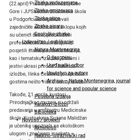
Zbirka vodozemaca
(22.april) Prirodnjački muzej Crne
Zbirka gmizavaca
Gore i JU Stručna medicinska škola
Zbirka ptica
u Podgorici su organizovali
Zbirka sisara
zajedničke aktivnosti u sklopu kojih
Geološke zbirke
su učenici škole, predvođeni
Izdavaštvo / publikacije
profesoricom Anom Brajović,
Natura Montenegrina
posjetili stalnu postavku Muzeja,
O časopisu
kao i tematsku izložbu „Otrovni i
Uređivački odbor
jestivi ukrasi prirode“. Autorica
Uputstvo za autore
izložbe, Ilinka Ćetković je ispričala
Archive – Natura Montenegrina, journal
gostima nešto više o samoj izložbi.
for science and popular science
Takođe, 21. aprila, kustosi
Posebna izdanja
Prirodnjačkog muzeja su održali
Katalozi izložbi
predavanja u amfiteatru Medicinske
Biblioteka
škole. Kustoskinja Suzana Malidžan
Novosti / projekti
je učenike upoznala sa ekološkom
Aktivnosti
ulogom i značajem insekata –
Naučno-istraživački rad