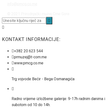
info@pmcg.co.me
© 2021 Prirodnjački muzej Crne Gore
KONTAKT INFORMACIJE:
+382 20 623 544
prmuzej@t-com.me
www.pmcg.co.me
Trg vojvode Bećir - Bega Osmanagića
Radno vrijeme izložbene galerije: 9-17h radnim danima i
subotom od 10 do 14h.