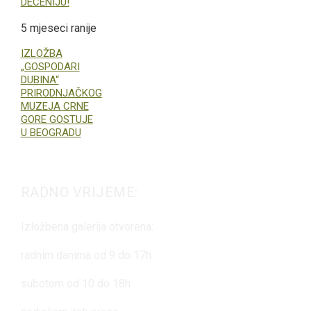
DECENIJU!
5 mjeseci ranije
IZLOŽBA
„GOSPODARI
DUBINA“
PRIRODNJAČKOG
MUZEJA CRNE
GORE GOSTUJE
U BEOGRADU
RADNO VRIJEME:
Izložbena galerija otvorena:
radnim danima od 9 do 17h
subotom od 10 do 18h