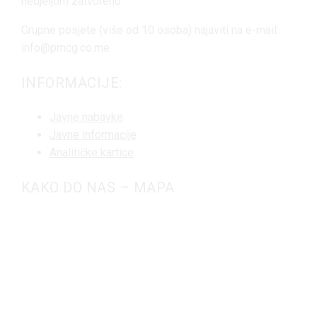
nedjeljom zatvoreno
Grupne posjete (više od 10 osoba) najaviti na e-mail:
info@pmcg.co.me
INFORMACIJE:
Javne nabavke
Javne informacije
Analitičke kartice
KAKO DO NAS – MAPA