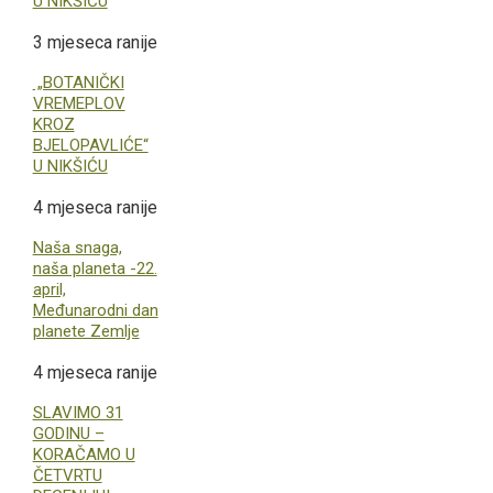
U NIKŠIĆU
3 mjeseca ranije
„BOTANIČKI
VREMEPLOV
KROZ
BJELOPAVLIĆE“
U NIKŠIĆU
4 mjeseca ranije
Naša snaga,
naša planeta -22.
april,
Međunarodni dan
planete Zemlje
4 mjeseca ranije
SLAVIMO 31
GODINU –
KORAČAMO U
ČETVRTU