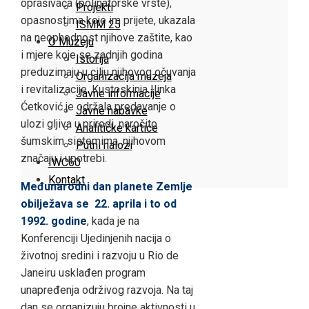
oprašivača (polinatorske vrste),
Projekti
opasnostima koje im prijete, ukazala
ISMM 25
na neophodnost njihove zaštite, kao
O Muzeju
i mjere koje se zadnjih godina
Istorija
preduzimaju u cilju njihovog očuvanja
Organizacija muzeja
i revitalizacije. Kustoskinja Ilinka
Javne informacije
Ćetković je održala predavanje o
Javne nabavke
ulozi gljiva u prirodi, naročito
Analitičke kartice
šumskim sistemima, njihovom
Putni nalozi
značaju i upotrebi.
IWC60
Kontakt
Međunarodni dan planete Zemlje
obilježava se 22. aprila i to od
1992. godine
, kada je na
Konferenciji Ujedinjenih nacija o
životnoj sredini i razvoju u Rio de
Janeiru usklađen program
unapređenja održivog razvoja. Na taj
dan se organizuju brojne aktivnosti u