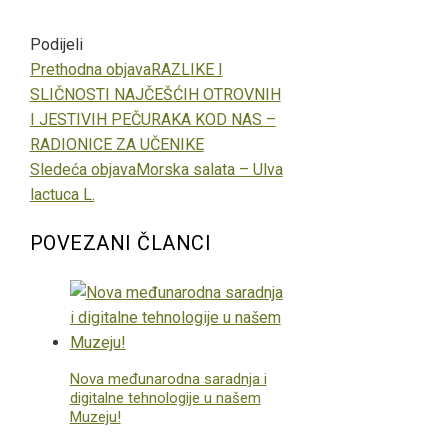
Podijeli
Facebook
Twitter
LinkedIn
Pinterest
Stumbleupon
Email
Prethodna objava
RAZLIKE I
SLIČNOSTI NAJČEŠĆIH OTROVNIH
I JESTIVIH PEČURAKA KOD NAS –
RADIONICE ZA UČENIKE
Sledeća objava
Morska salata – Ulva
lactuca L.
POVEZANI ČLANCI
Nova međunarodna saradnja i
digitalne tehnologije u našem
Muzeju!