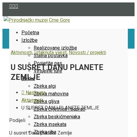
Početna
Izložbe
Realizovane izložbe
Aktivnosti
,
Istaknuta vijest
,
Novosti / projekti
Stalna postavka
Posjetite nas
U SUSRET DANU PLANETE
Virtuelne ture
ZEMLJE
Zbirke
Zbirka algi
Naslovna
Zbirka mahovina
Aktivnosti
Zbirka gljiva
U SUSRET DANU PLANETE ZEMLJE
Zbirka cvjetnica i paprati
Zbirka beskičmenjaka
Facebook
Twitter
LinkedIn
Pinterest
Stumbleupon
Email
Podijeli
Zbirka insekata
Zbirka riba
U susret Danu planete Zemlje