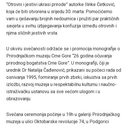
ook
“Otrovni i jestivi ukrasi prirode” autorke Ilinke Ćetković,
koja će biti otvorena u srijedu 30. marta. Pomoćićemo
r
vam u rješavanju brojnih nedoumica i pružiti par praktičnih
savjeta u svrhu izbjegavanja konfuzija između otrovnih i
In
njima sličnih jestivih vrsta.
est
U okviru svečanosti održaće se i promocija monografije o
Prirodnjačkom muzeju Crne Gore “26 godina očuvanja
leupon
prirodnog bogatstva Crne Gore”. U monografiji, čiji je
urednik Dr Natalija Čađenović, prikazani su počeci rada od
osnivanja 1995, formiranje prvih zbirki, iskustva sa prvih
izložbi, razvoj muzeja u respektabilnu kulturnu i naučno-
istraživačku ustanovu sa sve većom ulogom i u
obrazovanju.
Svečana ceremonija počinje u 19h u galeriji Prirodnjačkog
muzeja u ulici Oktobarske revolucije 74, u Podgorici