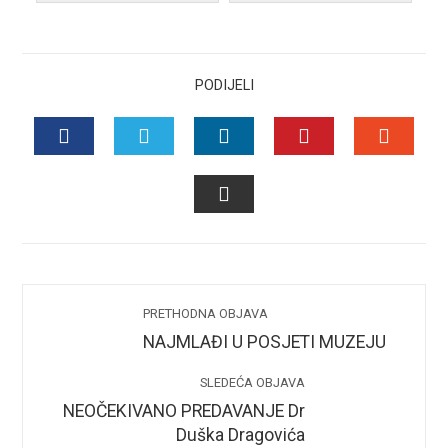
PODIJELI
FACEBOOK
TWITTER
LINKEDIN
PINTEREST
STUMB
EMAIL
PRETHODNA OBJAVA
NAJMLAĐI U POSJETI MUZEJU
SLEDEĆA OBJAVA
NEOČEKIVANO PREDAVANJE Dr
Duška Dragovića