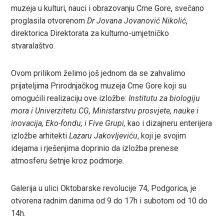
muzeja u kulturi, nauci i obrazovanju Crne Gore, svečano
proglasila otvorenom
Dr Jovana Jovanović Nikolić
,
direktorica Direktorata za kulturno-umjetničko
stvaralaštvo.
Ovom prilikom želimo još jednom da se zahvalimo
prijateljima Prirodnjačkog muzeja Crne Gore koji su
omogućili realizaciju ove izložbe:
Institutu za biologiju
mora i Univerzitetu CG, Ministarstvu prosvjete, nauke i
inovacija, Eko-fondu, i Five Grupi,
kao i dizajneru enterijera
izložbe arhitekti
Lazaru Jakovljeviću
, koji je svojim
idejama i rješenjima doprinio da izložba prenese
atmosferu šetnje kroz podmorje.
Galerija u ulici Oktobarske revolucije 74, Podgorica, je
otvorena radnim danima od 9 do 17h i subotom od 10 do
14h.