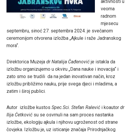
aktivnosti u
r
veoma
radnom
In
mjesecu
septembru, sinoć 27. septembra 2024. je svečanom
est
ceremonijom otvorena izložba „Ajkule i raže Jadranskog
mora“.
leupon
Direktorica Muzeja
dr Natalija Čađenović
je istakla da
izložbu organizujemo u okviru „Dana nauke i inovacija“ i
zato smo se trudili da na jedan inovativan način, kroz
izložbu približimo nauku, prije svega djeci i mladima, a
zatim i široj publici.
Autor izložbe kustos
Spec.Sci. Stefan Ralević
i koautor
dr
Ilija Ćetković
su se osvrnuli na sam proces nastanka
izložbe, ekologiju ajkula i njihovu ugroženost od strane
čovjeka. Izložbu je, uz isticanje značaja Prirodnjačkog