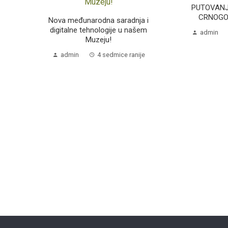
PUTOVANJ
CRNOGO
Nova međunarodna saradnja i
digitalne tehnologije u našem
admin
Muzeju!
admin
4 sedmice ranije