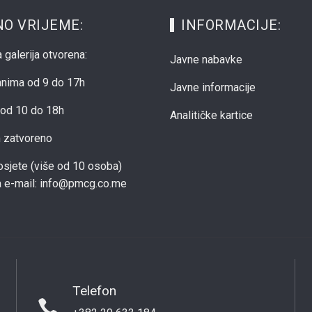
O VRIJEME:
INFORMACIJE:
 galerija otvorena:
Javne nabavke
anima od 9 do 17h
Javne informacije
od 10 do 18h
Analitičke kartice
m zatvoreno
sjete (više od 10 osoba)
na e-mail: info@pmcg.co.me
Telefon