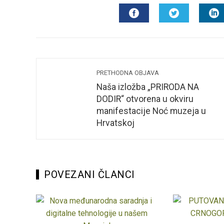
mail
i
FACEBOOK
TWITTER
L
PRETHODNA OBJAVA
Naša izložba „PRIRODA NA
DODIR“ otvorena u okviru
manifestacije Noć muzeja u
Hrvatskoj
POVEZANI ČLANCI