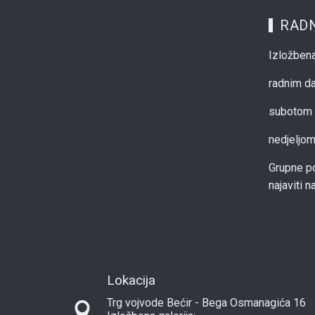
RADN
Izložbena
radnim d
subotom 
nedjeljo
Grupne po
najaviti 
Lokacija
Trg vojvode Bećir - Bega Osmanagića 16