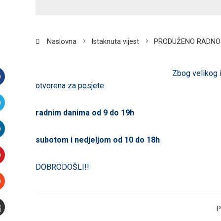
Naslovna
Istaknuta vijest
PRODUŽENO RADNO 
Zbog velikog 
otvorena za posjete
Facebook
radnim danima od 9 do 19h
witter
subotom i nedjeljom od 10 do 18h
inkedIn
DOBRODOŠLI!!
interest
Stumbleupon
P