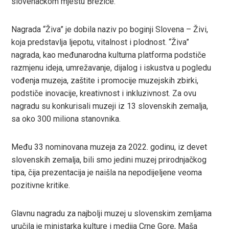
slovenačkom mjestu Brežice.
In
Nagrada “Živa” je dobila naziv po boginji Slovena – Živi,
est
koja predstavlja ljepotu, vitalnost i plodnost. “Živa”
nagrada, kao međunarodna kulturna platforma podstiče
leupon
razmjenu ideja, umrežavanje, dijalog i iskustva u pogledu
vođenja muzeja, zaštite i promocije muzejskih zbirki,
podstiče inovacije, kreativnost i inkluzivnost. Za ovu
nagradu su konkurisali muzeji iz 13 slovenskih zemalja,
sa oko 300 miliona stanovnika.
Među 33 nominovana muzeja za 2022. godinu, iz devet
slovenskih zemalja, bili smo jedini muzej prirodnjačkog
tipa, čija prezentacija je naišla na nepodijeljene veoma
pozitivne kritike.
Glavnu nagradu za najbolji muzej u slovenskim zemljama
uručila je ministarka kulture i medija Crne Gore, Maša