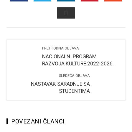
FACEBOOK
TWITTER
LINKEDIN
PINTEREST
STUMB
EMAIL
PRETHODNA OBJAVA
NACIONALNI PROGRAM
RAZVOJA KULTURE 2022-2026.
SLEDEĆA OBJAVA
NASTAVAK SARADNJE SA
STUDENTIMA
POVEZANI ČLANCI