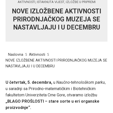
AKTIVNOSTI
,
ISTAKNUTA VIJEST
,
IZLOŽBE U PRIPREMI
NOVE IZLOŽBENE AKTIVNOSTI
PRIRODNJAČKOG MUZEJA SE
NASTAVLJAJU I U DECEMBRU
Naslovna
Aktivnosti
NOVE IZLOŽBENE AKTIVNOSTI PRIRODNJAČKOG MUZEJA SE
NASTAVLJAJU I U DECEMBRU
U četvrtak, 5. decembra,
u
Naučno-tehnološkom parku
,
ook
u saradnji sa Prirodno-matematičkim i Biotehničkim
fakultetom Univerziteta Crne Gore, otvaramo izložbu
r
„BLAGO PROŠLOSTI – stare sorte u eri organske
proizvodnje“.
In