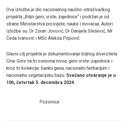
Ova izložba je dio nacionalnog naučno-istraživačkog
est
projekta „Biljni geni, vrste, zajednice“ i podržan je od
strane Ministarstva prosvjete, nauke i inovacija. Autori
leupon
izložbe su: Dr Zoran Jovović, Dr Danijela Stešević, Mr
Čeda Ivanović i MSc Aleksa Popović.
Glavni cilj projekta je dokumentovanje biljnog diverziteta
Crne Gore na tri osnovna nivoa: geni-vrste-zajednice i
kroz tri kolekcije: banku gena, nacionalni herbarijum i
nacionalnu vegetacijsku bazu.
Svečano otvaranje je u
10h, četvrtak 5. decembra 2024.
Pozivnica