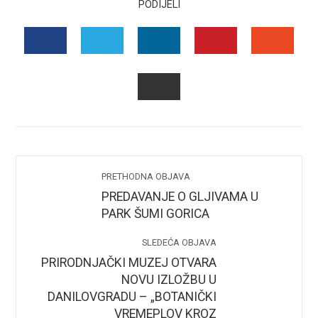
PODIJELI
FACEBOOK
TWITTER
LINKEDIN
PINTEREST
STUMB
EMAIL
PRETHODNA OBJAVA
PREDAVANJE O GLJIVAMA U
PARK ŠUMI GORICA
SLEDEĆA OBJAVA
PRIRODNJAČKI MUZEJ OTVARA
NOVU IZLOŽBU U
DANILOVGRADU – „BOTANIČKI
VREMEPLOV KROZ