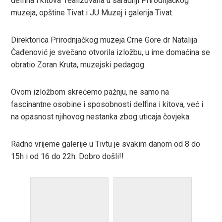
delfina i kitova“ realizovana u saradnji Prirodnjačkog
muzeja, opštine Tivat i JU Muzej i galerija Tivat.
r
Direktorica Prirodnjačkog muzeja Crne Gore dr Natalija
In
Čađenović je svečano otvorila izložbu, u ime domaćina se
obratio Zoran Kruta, muzejski pedagog.
est
Ovom izložbom skrećemo pažnju, ne samo na
leupon
fascinantne osobine i sposobnosti delfina i kitova, već i
na opasnost njihovog nestanka zbog uticaja čovjeka.
Radno vrijeme galerije u Tivtu je svakim danom od 8 do
15h i od 16 do 22h. Dobro došli!!