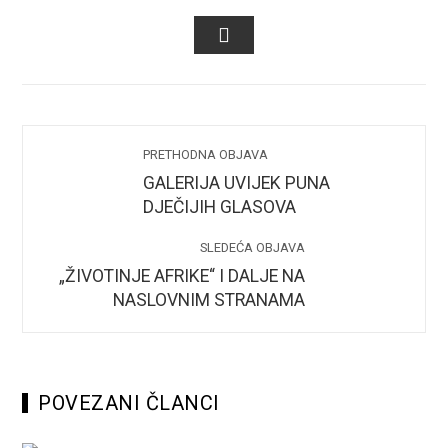
FACEBOOK
TWITTER
LINKEDIN
PINTEREST
STUMB
EMAIL
PRETHODNA OBJAVA
GALERIJA UVIJEK PUNA
DJEČIJIH GLASOVA
SLEDEĆA OBJAVA
„ŽIVOTINJE AFRIKE“ I DALJE NA
NASLOVNIM STRANAMA
POVEZANI ČLANCI