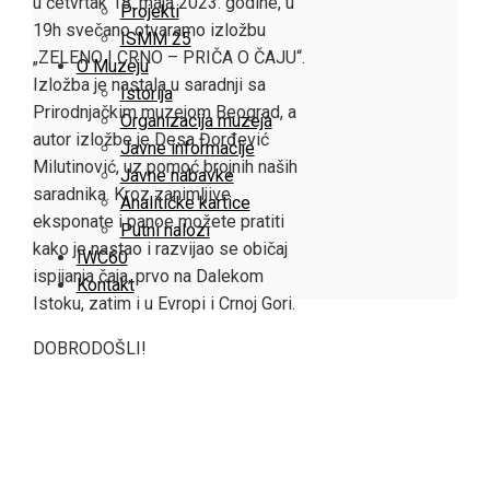
u četvrtak 18. maja 2023. godine, u
Projekti
19h svečano otvaramo izložbu
ISMM 25
„ZELENO I CRNO – PRIČA O ČAJU“.
O Muzeju
Izložba je nastala u saradnji sa
Istorija
Prirodnjačkim muzejom Beograd, a
Organizacija muzeja
autor izložbe je Desa Đorđević
Javne informacije
Milutinović, uz pomoć brojnih naših
Javne nabavke
saradnika. Kroz zanimljive
Analitičke kartice
eksponate i panoe možete pratiti
Putni nalozi
kako je nastao i razvijao se običaj
IWC60
ispijanja čaja, prvo na Dalekom
Kontakt
Istoku, zatim i u Evropi i Crnoj Gori.
DOBRODOŠLI!