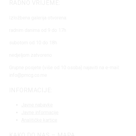
RADNO VRIJEME:
Izložbena galerija otvorena:
radnim danima od 9 do 17h
subotom od 10 do 18h
nedjeljom zatvoreno
Grupne posjete (više od 10 osoba) najaviti na e-mail:
info@pmcg.co.me
INFORMACIJE:
Javne nabavke
Javne informacije
Analitičke kartice
KAKO DO NAS – MAPA