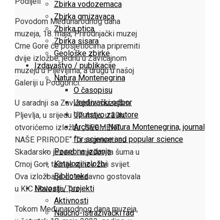
Facebook
Twitter
LinkedIn
Pinterest
Stumbleupon
Email
Podijeli
Zbirka vodozemaca
Zbirka gmizavaca
Povodom Međunarodnog dana
Zbirka ptica
muzeja, 18. maja, Prirodnjački muzej
Zbirka sisara
Crne Gore će posjetiocima pripremiti
Geološke zbirke
dvije izložbe, jednu u Zavičajnom
Izdavaštvo / publikacije
muzeju u Pljevljima, a drugu u našoj
Natura Montenegrina
Galeriji u Podgorici.
O časopisu
Uređivački odbor
U saradnji sa Zavičajnim muzejom
Uputstvo za autore
Pljevlja, u srijedu 17. maja, u 20h,
Archive – Natura Montenegrina, journal
otvorićemo izložbu „SEGMENT
for science and popular science
NAŠE PRIRODE“. Ti segmenti su
Posebna izdanja
Skadarsko jezero i mješovita šuma u
Katalozi izložbi
Crnoj Gori, tačnije njihov živi svijet.
Biblioteka
Ova izložba je do nedavno gostovala
Novosti / projekti
u KIC Malesija, Tuzi.
Aktivnosti
Tokom Međunarodnog dana muzeja,
Naučno-istraživački rad