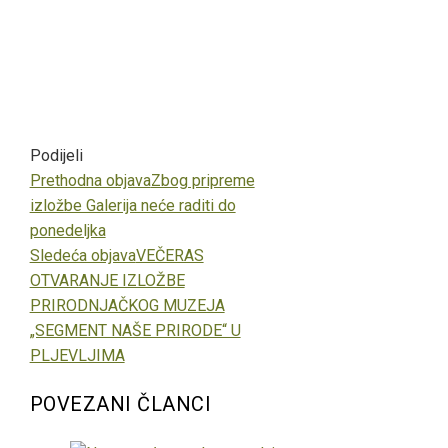
Podijeli
Facebook
Twitter
LinkedIn
Pinterest
Stumbleupon
Email
Prethodna objava
Zbog pripreme
izložbe Galerija neće raditi do
ponedeljka
Sledeća objava
VEČERAS
OTVARANJE IZLOŽBE
PRIRODNJAČKOG MUZEJA
„SEGMENT NAŠE PRIRODE“ U
PLJEVLJIMA
POVEZANI ČLANCI