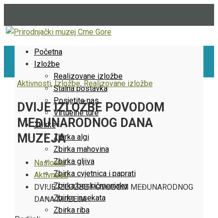
Početna
Izložbe
Realizovane izložbe
Aktivnosti
,
Izložbe
,
Realizovane izložbe
Stalna postavka
Posjetite nas
DVIJE IZLOŽBE POVODOM
Virtuelne ture
MEĐUNARODNOG DANA
Zbirke
MUZEJA
Zbirka algi
Zbirka mahovina
Zbirka gljiva
Naslovna
Zbirka cvjetnica i paprati
Aktivnosti
Zbirka beskičmenjaka
DVIJE IZLOŽBE POVODOM MEĐUNARODNOG
Zbirka insekata
DANA MUZEJA
Zbirka riba