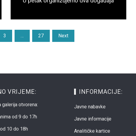
U petak organizujemo dva događaja
Opširnije...
3
…
27
Next
O VRIJEME:
INFORMACIJE:
 galerija otvorena:
Javne nabavke
anima od 9 do 17h
Javne informacije
od 10 do 18h
Analitičke kartice