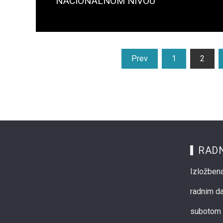
NACIONALNOM NIVOU
Opširnije...
Posts
Prev
1
2
pagination
RADN
Izložbena
radnim d
subotom 