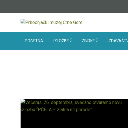
POČETNA
IZLOŽBE
ZBIRKE
IZDAVAŠTV