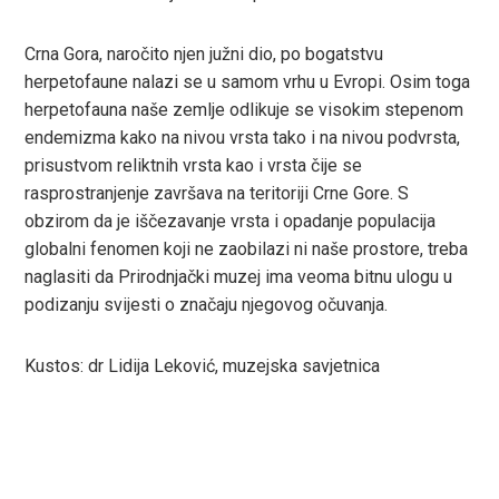
leupon
Crna Gora, naročito njen južni dio, po bogatstvu
herpetofaune nalazi se u samom vrhu u Evropi. Osim toga
herpetofauna naše zemlje odlikuje se visokim stepenom
endemizma kako na nivou vrsta tako i na nivou podvrsta,
prisustvom reliktnih vrsta kao i vrsta čije se
rasprostranjenje završava na teritoriji Crne Gore. S
obzirom da je iščezavanje vrsta i opadanje populacija
globalni fenomen koji ne zaobilazi ni naše prostore, treba
naglasiti da Prirodnjački muzej ima veoma bitnu ulogu u
podizanju svijesti o značaju njegovog očuvanja.
Kustos: dr Lidija Leković, muzejska savjetnica