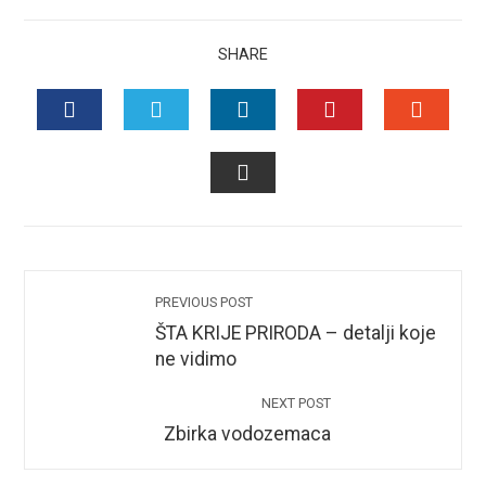
SHARE
FACEBOOK
TWITTER
LINKEDIN
PINTEREST
STUMB
EMAIL
PREVIOUS POST
ŠTA KRIJE PRIRODA – detalji koje
ne vidimo
NEXT POST
Zbirka vodozemaca