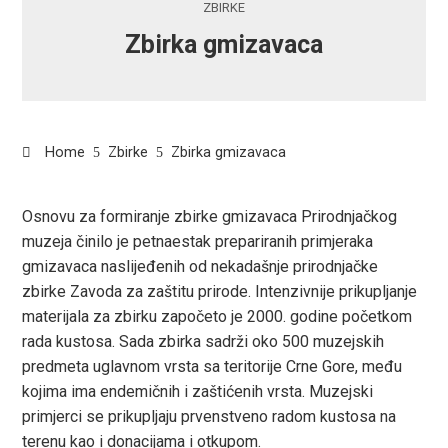
ZBIRKE
Zbirka gmizavaca
Home
Zbirke
Zbirka gmizavaca
Osnovu za formiranje zbirke gmizavaca Prirodnjačkog
muzeja činilo je petnaestak prepariranih primjeraka
ook
gmizavaca naslijeđenih od nekadašnje prirodnjačke
zbirke Zavoda za zaštitu prirode. Intenzivnije prikupljanje
r
materijala za zbirku započeto je 2000. godine početkom
rada kustosa. Sada zbirka sadrži oko 500 muzejskih
In
predmeta uglavnom vrsta sa teritorije Crne Gore, među
kojima ima endemičnih i zaštićenih vrsta. Muzejski
est
primjerci se prikupljaju prvenstveno radom kustosa na
terenu kao i donacijama i otkupom.