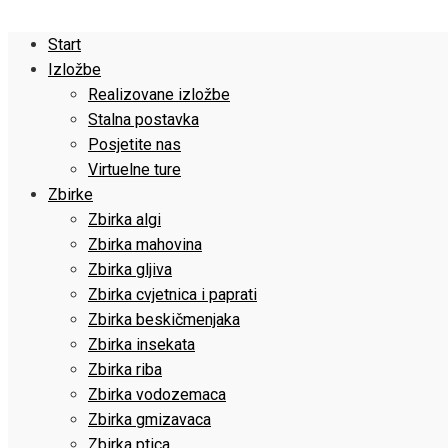
Start
Izložbe
Realizovane izložbe
Stalna postavka
Posjetite nas
Virtuelne ture
Zbirke
Zbirka algi
Zbirka mahovina
Zbirka gljiva
Zbirka cvjetnica i paprati
Zbirka beskičmenjaka
Zbirka insekata
Zbirka riba
Zbirka vodozemaca
Zbirka gmizavaca
Zbirka ptica