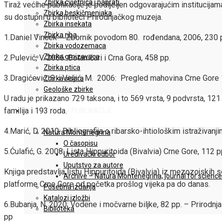
Zbirka cvjetnica i paprati
Tiraž većine publikacije je podijeljen odgovarajućim institucijam
Zbirka beskičmenjaka
su dostupni u biblioteci Prirodnjačkog muzeja.
Zbirka insekata
Zbirka riba
1.Daniel Vincek – Zbornik povodom 80. rođendana, 2006, 230 
Zbirka vodozemaca
Zbirka gmizavaca
2.Pulević, V. 2006: Botaničari i Crna Gora, 458 pp.
Zbirka ptica
3.Dragićević, S. i Veljić, M. 2006: Pregled mahovina Crne Gore
Zbirka sisara
Geološke zbirke
U radu je prikazano 729 taksona, i to 569 vrsta, 9 podvrsta, 121 
familija i 193 roda.
IZDAVAŠTVO / PUBLIKACIJE
4.Marić, D. 2010: Bibliografija o ribarsko-ihtiološkim istraživa
Natura Montenegrina
O časopisu
5.Ćulafić, G. 2008: Lista Hippuritoida (Bivalvia) Crne Gore, 112 p
Uređivački odbor
Uputstvo za autore
Knjiga predstavlja listu Hippuritoida (Bivalvia) iz mezozojski
Archive – Natura Montenegrina, journal for scienc
platforme Crne Gore od početka prošlog vijeka pa do danas.
Posebna izdanja
Katalozi izložbi
6.Bubanja, N. 2020: Vodene i močvarne biljke, 82 pp. – Prirodnja
Biblioteka
pp