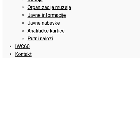
Organizacija muzeja
Javne informacije
Javne nabavke
Analitičke kartice
Putni nalozi
IWC60
Kontakt