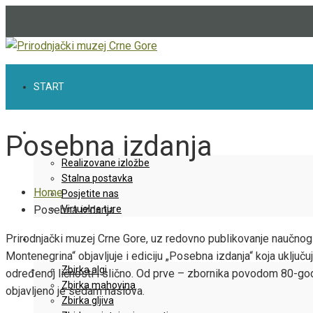
START
IZLOŽBE
Posebna izdanja
Realizovane izložbe
Stalna postavka
Home
Posjetite nas
Posebna izdanja
Virtuelne ture
Prirodnjački muzej Crne Gore, uz redovno publikovanje naučnog
ZBIRKE
Montenegrina“ objavljuje i ediciju „Posebna izdanja“ koja uključu
Zbirka algi
određenoj ličnosti i slično. Od prve – zbornika povodom 80-god
Zbirka mahovina
objavljeno je sedam naslova.
Zbirka gljiva