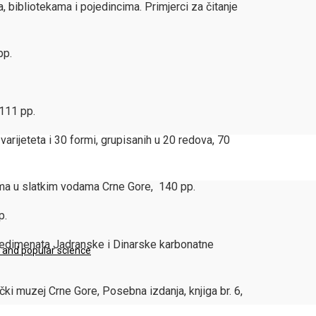
a, bibliotekama i pojedincima. Primjerci za čitanje
pp.
 111 pp.
varijeteta i 30 formi, grupisanih u 20 redova, 70
njima u slatkim vodama Crne Gore, 140 pp.
p.
h sedimenata Jadranske i Dinarske karbonatne
e and popular science
čki muzej Crne Gore, Posebna izdanja, knjiga br. 6,