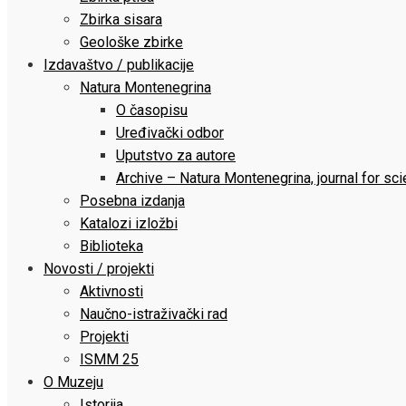
Zbirka sisara
Geološke zbirke
Izdavaštvo / publikacije
Natura Montenegrina
O časopisu
Uređivački odbor
Uputstvo za autore
Archive – Natura Montenegrina, journal for sc
Posebna izdanja
Katalozi izložbi
Biblioteka
Novosti / projekti
Aktivnosti
Naučno-istraživački rad
Projekti
ISMM 25
O Muzeju
Istorija