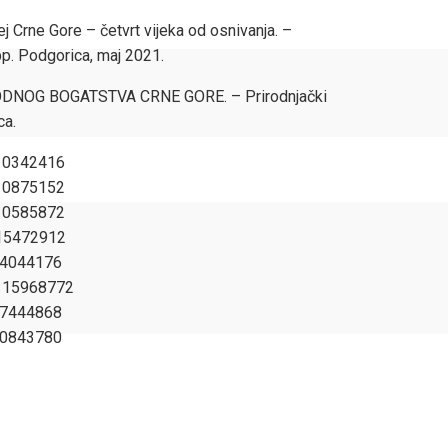
j Crne Gore – četvrt vijeka od osnivanja. –
pp. Podgorica, maj 2021.
RODNOG BOGATSTVA CRNE GORE. – Prirodnjački
ca.
342416
875152
585872
5472912
044176
 15968772
444868
843780