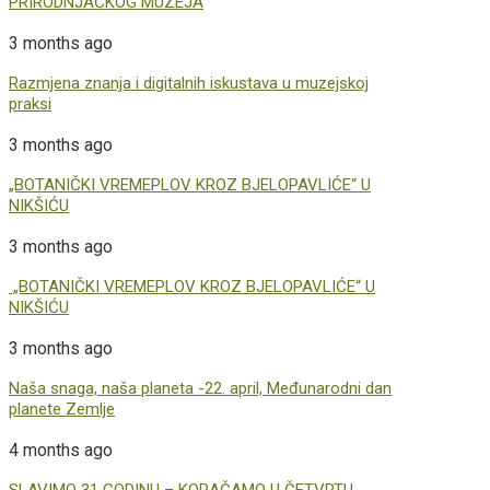
PRIRODNJAČKOG MUZEJA
3 months ago
Razmjena znanja i digitalnih iskustava u muzejskoj
praksi
3 months ago
„BOTANIČKI VREMEPLOV KROZ BJELOPAVLIĆE“ U
NIKŠIĆU
3 months ago
„BOTANIČKI VREMEPLOV KROZ BJELOPAVLIĆE“ U
NIKŠIĆU
3 months ago
Naša snaga, naša planeta -22. april, Međunarodni dan
planete Zemlje
4 months ago
SLAVIMO 31 GODINU – KORAČAMO U ČETVRTU