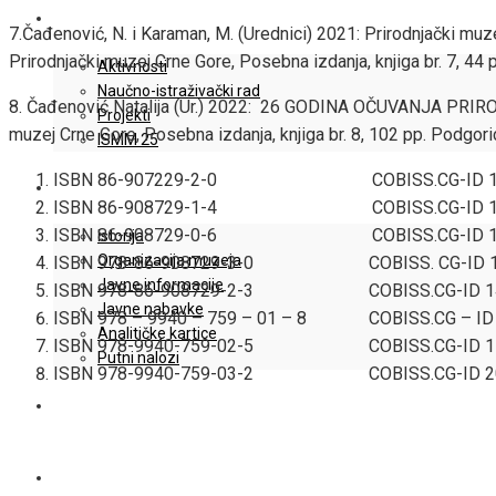
NOVOSTI / PROJEKTI
7.Čađenović, N. i Karaman, M. (Urednici) 2021: Prirodnjački muze
Prirodnjački muzej Crne Gore, Posebna izdanja, knjiga br. 7, 44 
Aktivnosti
Naučno-istraživački rad
8. Čađenović Natalija (Ur.) 2022: 26 GODINA OČUVANJA PRI
Projekti
muzej Crne Gore, Posebna izdanja, knjiga br. 8, 102 pp. Podgori
ISMM 25
ISBN 86-907229-2-0 COBISS.CG-ID 10
O MUZEJU
ISBN 86-908729-1-4 COBISS.CG-ID 10
ISBN 86-908729-0-6 COBISS.CG-ID 10
Istorija
Organizacija muzeja
ISBN 978-86-908729-3-0 COBISS. CG-ID 1
Javne informacije
ISBN 978-86-908729-2-3 COBISS.CG-ID 14
Javne nabavke
ISBN 978 – 9940 – 759 – 01 – 8 COBISS.CG – ID
Analitičke kartice
ISBN 978-9940-759-02-5 COBISS.CG-ID 17
Putni nalozi
ISBN 978-9940-759-03-2 COBISS.CG-ID 20
IWC60
KONTAKT