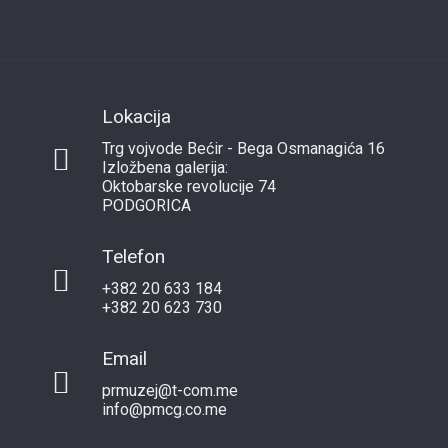
Lokacija
Trg vojvode Bećir - Bega Osmanagića 16
Izložbena galerija:
Oktobarske revolucije 74
PODGORICA
Telefon
+382 20 633 184
+382 20 623 730
Email
prmuzej@t-com.me
info@pmcg.co.me