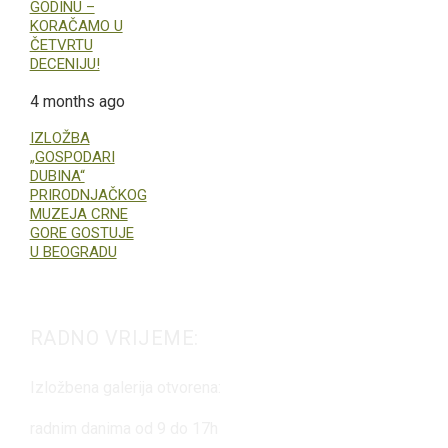
GODINU –
KORAČAMO U
ČETVRTU
DECENIJU!
4 months ago
IZLOŽBA
„GOSPODARI
DUBINA“
PRIRODNJAČKOG
MUZEJA CRNE
GORE GOSTUJE
U BEOGRADU
RADNO VRIJEME:
Izložbena galerija otvorena:
radnim danima od 9 do 17h