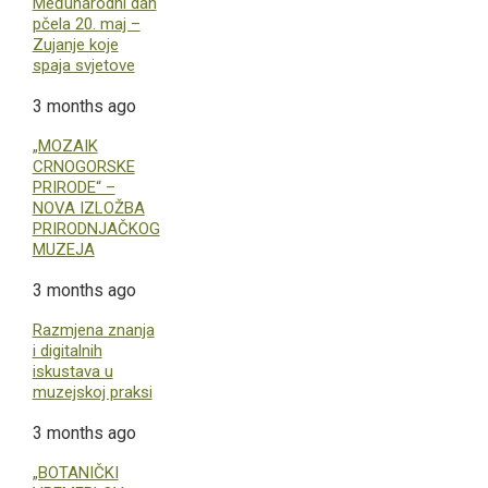
Međunarodni dan
pčela 20. maj –
Zujanje koje
spaja svjetove
3 months ago
„MOZAIK
CRNOGORSKE
PRIRODE“ –
NOVA IZLOŽBA
PRIRODNJAČKOG
MUZEJA
3 months ago
Razmjena znanja
i digitalnih
iskustava u
muzejskoj praksi
3 months ago
„BOTANIČKI