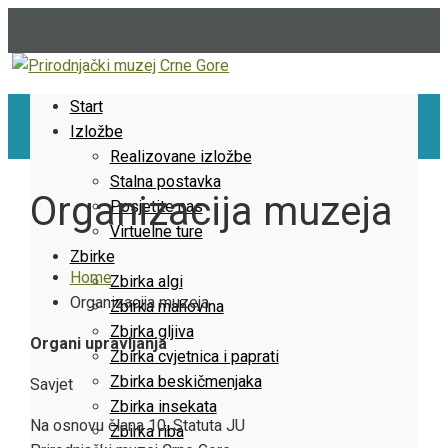
Start
Izložbe
Realizovane izložbe
Stalna postavka
Organizacija muzeja
Posjetite nas
Virtuelne ture
Zbirke
Home
Zbirka algi
Organizacija muzeja
Zbirka mahovina
Zbirka gljiva
Organi upravljanja
Zbirka cvjetnica i paprati
Zbirka beskičmenjaka
Savjet
Zbirka insekata
Na osnovu člana 10. Statuta JU
Zbirka riba