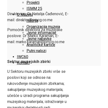
Projekti
ISMM 25
Direktorica: Dr Natalija Čađenović, E-
O Muzeju
mail: direktor@pmcg.co.me
Istorija
Organizacija muzeja
Pomoćnik direktora za muzejske
Javne informacije
poslove: Dr Marko Karaman, E-
Javne nabavke
mail: marko.karaman@pmcg.co.me
Analitičke kartice
Putni nalozi
IWC60
Sektor muzejskih zbirki
Kontakt
U Sektoru muzejskih zbirki vrše se
poslovi koji se odnose na:
rukovođenje muzejskim zbirkama;
sakupljanje muzejskog materijala;
učešće u izradi programa sakupljanja
muzejskog materijala; istraživanje u
muzejskoj djelatnosti radi