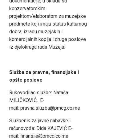
dokumentacije, u skladu sa
konzervatorskim
projektom/elaboratom za muzejske
predmete koji imaju status kulturnog
dobra; izradu muzejskih i
komercijalnih kopija i druge poslove
iz djelokruga rada Muzeja:
Služba za pravne, finansijske i
opšte poslove
Rukovodilac službe: Nataša
MILIČKOVIĆ, E-
mail: pravna.sluzba@pmcg.co.me
Službenik za javne nabavke i
računovođa: Dida KAJEVIĆ E-
mail: finansije@pmcg.co.me