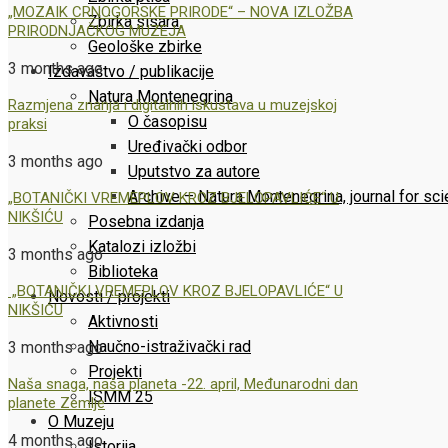
„MOZAIK CRNOGORSKE PRIRODE“ – NOVA IZLOŽBA
Zbirka sisara
PRIRODNJAČKOG MUZEJA
Geološke zbirke
3 months ago
Izdavaštvo / publikacije
Natura Montenegrina
Razmjena znanja i digitalnih iskustava u muzejskoj
O časopisu
praksi
Uređivački odbor
3 months ago
Uputstvo za autore
Archive – Natura Montenegrina, journal for sc
„BOTANIČKI VREMEPLOV KROZ BJELOPAVLIĆE“ U
NIKŠIĆU
Posebna izdanja
Katalozi izložbi
3 months ago
Biblioteka
„BOTANIČKI VREMEPLOV KROZ BJELOPAVLIĆE“ U
Novosti / projekti
NIKŠIĆU
Aktivnosti
Naučno-istraživački rad
3 months ago
Projekti
Naša snaga, naša planeta -22. april, Međunarodni dan
ISMM 25
planete Zemlje
O Muzeju
4 months ago
Istorija