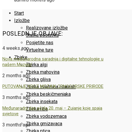
Start
Izložbe
Realizovane izložbe
POSLEDNJE OBJAVE:
Stalna postavka
Posjetite nas
4 weeks ago
Virtuelne ture
Zbirke
Nova međunarodna saradnja i digitalne tehnologije u
našem Muzeju!
Zbirka algi
Zbirka mahovina
2 months ago
Zbirka gljiva
PUTOVANJE KROZ MOZAIK CRNOGORSKE PRIRODE
Zbirka cvjetnica i paprati
Zbirka beskičmenjaka
3 months ago
Zbirka insekata
Međunarodni dan pčela 20. maj – Zujanje koje spaja
Zbirka riba
svjetove
Zbirka vodozemaca
Zbirka gmizavaca
3 months ago
Zbirka ptica