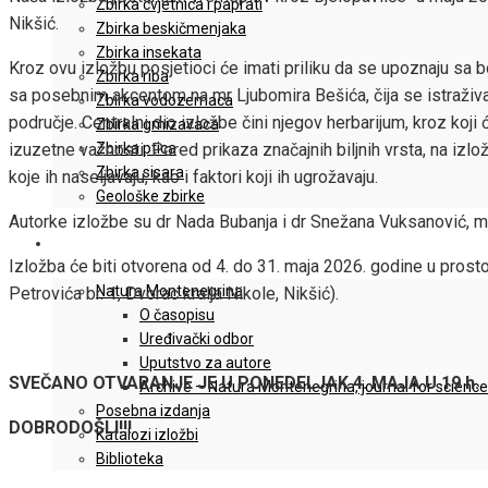
Zbirka cvjetnica i paprati
Nikšić.
Zbirka beskičmenjaka
Zbirka insekata
Kroz ovu izložbu posjetioci će imati priliku da se upoznaju sa bo
Zbirka riba
sa posebnim akcentom na mr Ljubomira Bešića, čija se istraživa
Zbirka vodozemaca
područje. Centralni dio izložbe čini njegov herbarijum, kroz koji 
Zbirka gmizavaca
Zbirka ptica
izuzetne važnosti. Pored prikaza značajnih biljnih vrsta, na izložb
Zbirka sisara
koje ih naseljavaju, kao i faktori koji ih ugrožavaju.
Geološke zbirke
Autorke izložbe su dr Nada Bubanja i dr Snežana Vuksanović, mu
IZDAVAŠTVO / PUBLIKACIJE
Izložba će biti otvorena od 4. do 31. maja 2026. godine u prosto
Natura Montenegrina
Petrovića br. 1, Dvorac kralja Nikole, Nikšić).
O časopisu
Uređivački odbor
Uputstvo za autore
SVEČANO OTVARANJE JE U PONEDELJAK 4. MAJA U 19 h.
Archive – Natura Montenegrina, journal for scienc
Posebna izdanja
DOBRODOŠLI!!!
Katalozi izložbi
Biblioteka