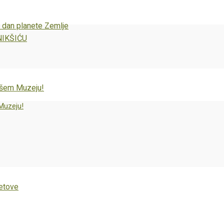
i dan planete Zemlje
NIKŠIĆU
Muzeju!