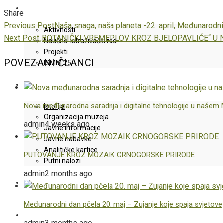
NOVOSTI / PROJEKTI
Share
Facebook
Twitter
LinkedIn
Pinterest
Stumbleupon
Email
Previous Post
Naša snaga, naša planeta -22. april, Međunarodn
Aktivnosti
Next Post
„BOTANIČKI VREMEPLOV KROZ BJELOPAVLIĆE“ U 
Naučno-istraživački rad
Projekti
POVEZANI ČLANCI
ISMM 25
O MUZEJU
Nova međunarodna saradnja i digitalne tehnologije u našem 
Istorija
Organizacija muzeja
admin
4 weeks ago
Javne informacije
Javne nabavke
Analitičke kartice
PUTOVANJE KROZ MOZAIK CRNOGORSKE PRIRODE
Putni nalozi
admin
2 months ago
IWC60
Međunarodni dan pčela 20. maj – Zujanje koje spaja svjetove
KONTAKT
admin
3 months ago