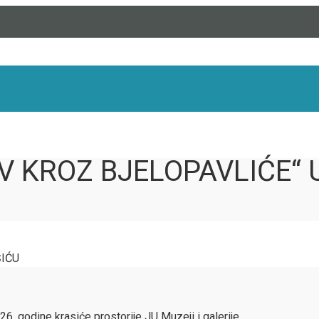
 KROZ BJELOPAVLIĆE“ U
ŠIĆU
6. godine krasiće prostorije JU Muzeji i galerije