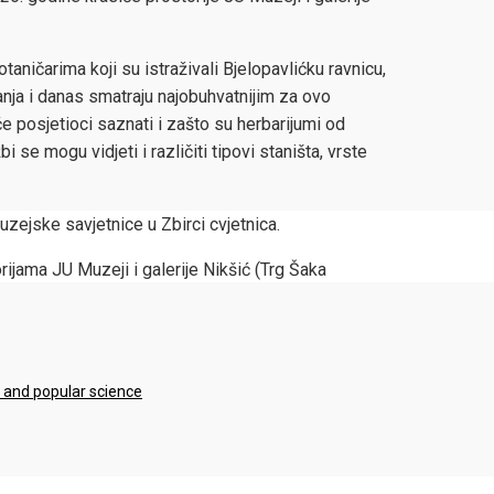
taničarima koji su istraživali Bjelopavlićku ravnicu,
nja i danas smatraju najobuhvatnijim za ovo
će posjetioci saznati i zašto su herbarijumi od
i se mogu vidjeti i različiti tipovi staništa, vrste
zejske savjetnice u Zbirci cvjetnica.
rijama JU Muzeji i galerije Nikšić (Trg Šaka
e and popular science