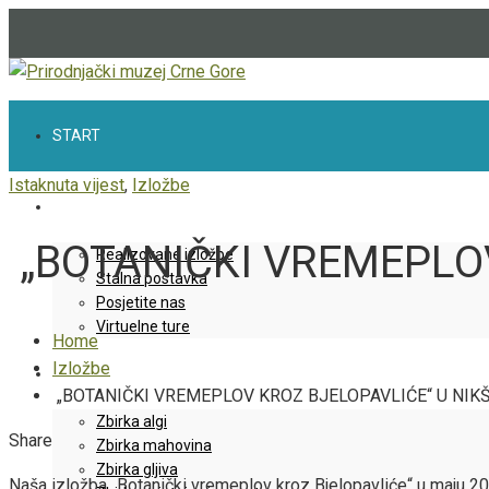
START
Istaknuta vijest
,
Izložbe
IZLOŽBE
„BOTANIČKI VREMEPLOV
Realizovane izložbe
Stalna postavka
Posjetite nas
Virtuelne ture
Home
Izložbe
ZBIRKE
„BOTANIČKI VREMEPLOV KROZ BJELOPAVLIĆE“ U NIK
Zbirka algi
Facebook
Twitter
LinkedIn
Pinterest
Stumbleupon
Email
Share
Zbirka mahovina
Zbirka gljiva
Naša izložba „Botanički vremeplov kroz Bjelopavliće“ u maju 202