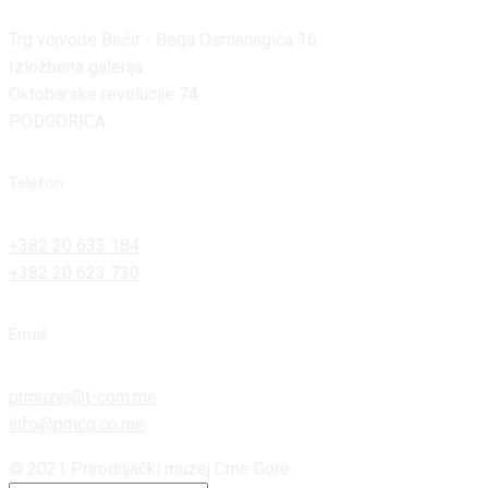
Trg vojvode Bećir - Bega Osmanagića 16
Izložbena galerija:
Oktobarske revolucije 74
PODGORICA
Telefon
+382 20 633 184
+382 20 623 730
Email
prmuzej@t-com.me
info@pmcg.co.me
© 2021 Prirodnjački muzej Crne Gore