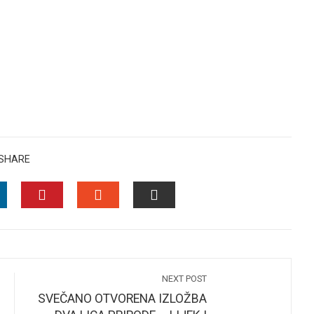
SHARE
INKEDIN
PINTEREST
STUMBLEUPON
EMAIL
NEXT POST
SVEČANO OTVORENA IZLOŽBA