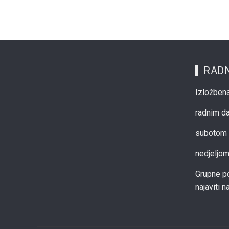
RADN
Izložbena
radnim d
subotom 
nedjeljo
Grupne po
najaviti 