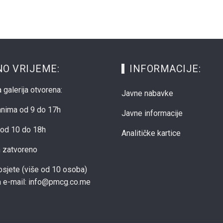
O VRIJEME:
INFORMACIJE:
 galerija otvorena:
Javne nabavke
anima od 9 do 17h
Javne informacije
od 10 do 18h
Analitičke kartice
m zatvoreno
sjete (više od 10 osoba)
na e-mail: info@pmcg.co.me