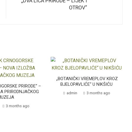
„DVA LICA PRIRODE – LIJEK I
OTROV“
„BOTANIČKI VREMEPLOV KROZ
BJELOPAVLIĆE“ U NIKŠIĆU
GORSKE PRIRODE“ –
BA PRIRODNJAČKOG
admin
3 months ago
MUZEJA
3 months ago