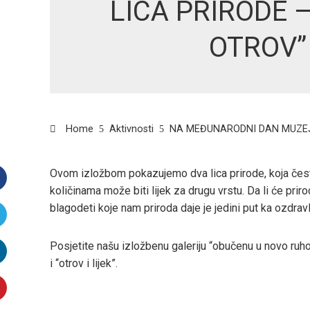
LICA PRIRODE –
OTROV”
Home
Aktivnosti
NA MEĐUNARODNI DAN MUZEJA
Ovom izložbom pokazujemo dva lica prirode, koja često
količinama može biti lijek za drugu vrstu. Da li će priroda
Facebook
blagodeti koje nam priroda daje je jedini put ka ozdrav
witter
Posjetite našu izložbenu galeriju “obučenu u novo ruho”
i “otrov i lijek”.
inkedIn