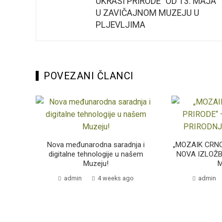
UKRASI PRIRODE“ OD 13. MAJA
U ZAVIČAJNOM MUZEJU U
PLJEVLJIMA
POVEZANI ČLANCI
Nova međunarodna saradnja i
„MOZAIK CRNO
digitalne tehnologije u našem
NOVA IZLOŽ
Muzeju!
admin
4 weeks ago
admin