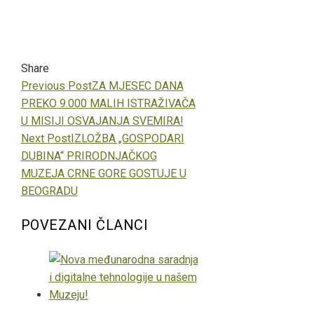
Share
Facebook
Twitter
LinkedIn
Pinterest
Stumbleupon
Email
Previous Post
ZA MJESEC DANA
PREKO 9.000 MALIH ISTRAŽIVAČA
U MISIJI OSVAJANJA SVEMIRA!
Next Post
IZLOŽBA „GOSPODARI
DUBINA“ PRIRODNJAČKOG
MUZEJA CRNE GORE GOSTUJE U
BEOGRADU
POVEZANI ČLANCI