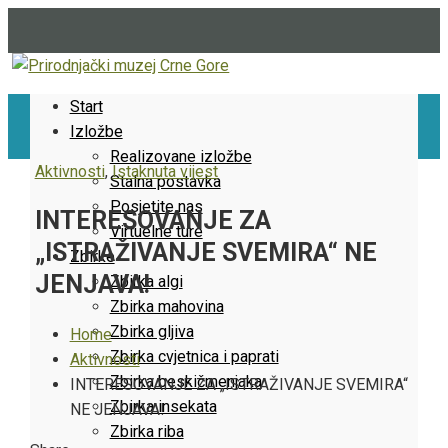
Start
Izložbe
Realizovane izložbe
Aktivnosti
,
Istaknuta vijest
Stalna postavka
Posjetite nas
INTERESOVANJE ZA
Virtuelne ture
„ISTRAŽIVANJE SVEMIRA“ NE
Zbirke
JENJAVA!
Zbirka algi
Zbirka mahovina
Zbirka gljiva
Home
Zbirka cvjetnica i paprati
Aktivnosti
Zbirka beskičmenjaka
INTERESOVANJE ZA „ISTRAŽIVANJE SVEMIRA“
Zbirka insekata
NE JENJAVA!
Zbirka riba