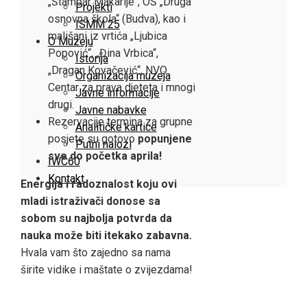
„Štampar Makarije“, OŠ „Druga
Projekti
osnovna škola“ (Budva), kao i
ISMM 25
mališani iz vrtića „Ljubica
O Muzeju
Popović“, „Đina Vrbica“,
Istorija
„Dragan Kovačević“, NVO
Organizacija muzeja
Centar za prava djeteta i mnogi
Javne informacije
drugi.
Javne nabavke
Rezervacije termina za grupne
Analitičke kartice
posjete su gotovo
popunjene
Putni nalozi
sve do početka aprila!
IWC60
Kontakt
Energija i radoznalost koju ovi
mladi istraživači donose sa
sobom su najbolja potvrda da
nauka može biti itekako zabavna.
Hvala vam što zajedno sa nama
širite vidike i maštate o zvijezdama!