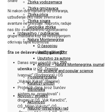
Facebook
Twitter
LinkedIn
Pinterest
Stumbleupon
Email
Share
Zbirka vodozemaca
Zbirka gmizavaca
Ni nakon dva mjeseca od otvaranja,
Zbirka ptica
uzbuđenje oko naše svemirske
Zbirka sisara
avanture ne prestaje. Naprotiv, raduje
Geološke zbirke
nas što svakodnevno ugošćavamo
Izdavaštvo / publikacije
grupe mališana koji sa nestrpljenjem
Natura Montenegrina
otkrivaju tajne kosmosa.
O časopisu
Uređivački odbor
Šta se dešava u našoj galeriji?
Uputstvo za autore
Danas smo ugostili oko
250
Archive – Natura Montenegrina, journal
učenika
iz OŠ „Dragiša
for science and popular science
Ivanović“ (Podgorica) i OŠ
Posebna izdanja
„Vukajlo Kukalj“ (Berane).
Katalozi izložbi
Proteklih dana, kroz Sunčev
Biblioteka
sistem su „proputovali“ i
Novosti / projekti
drugari iz OŠ „Vuk Karadžić“,
Aktivnosti
OŠ „Milan Vukotić“, OŠ
Naučno-istraživački rad