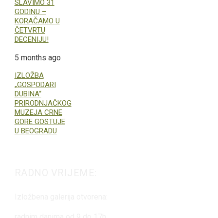
SLAVIMO 31
GODINU –
KORAČAMO U
ČETVRTU
DECENIJU!
5 months ago
IZLOŽBA
„GOSPODARI
DUBINA“
PRIRODNJAČKOG
MUZEJA CRNE
GORE GOSTUJE
U BEOGRADU
RADNO VRIJEME:
Izložbena galerija otvorena:
radnim danima od 9 do 17h