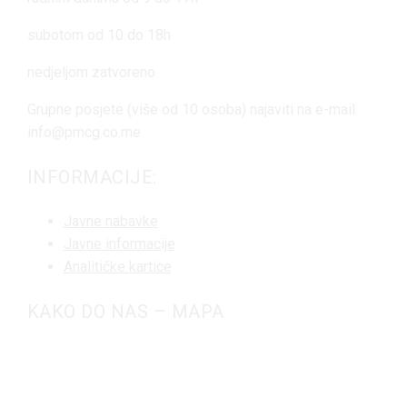
subotom od 10 do 18h
nedjeljom zatvoreno
Grupne posjete (više od 10 osoba) najaviti na e-mail:
info@pmcg.co.me
INFORMACIJE:
Javne nabavke
Javne informacije
Analitičke kartice
KAKO DO NAS – MAPA