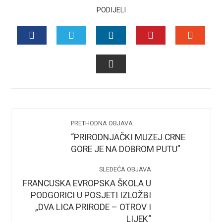
PODIJELI
FACEBOOK
TWITTER
LINKEDIN
PINTEREST
STUMB
EMAIL
PRETHODNA OBJAVA
“PRIRODNJAČKI MUZEJ CRNE
GORE JE NA DOBROM PUTU”
SLEDEĆA OBJAVA
FRANCUSKA EVROPSKA ŠKOLA U
PODGORICI U POSJETI IZLOŽBI
„DVA LICA PRIRODE – OTROV I
LIJEK“