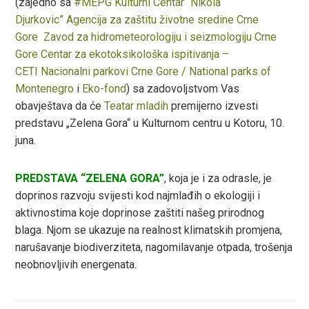
(zajedno sa
#MEPG
Kulturni Centar “Nikola
est
Djurkovic”
Agencija za zaštitu životne sredine Crne
Gore
Zavod za hidrometeorologiju i seizmologiju Crne
leupon
Gore
Centar za ekotoksikološka ispitivanja –
CETI
Nacionalni parkovi Crne Gore / National parks of
Montenegro
i
Eko-fond
) sa zadovoljstvom Vas
obavještava da će
Teatar mladih
premijerno izvesti
predstavu „Zelena Gora“ u Kulturnom centru u Kotoru, 10.
juna.
PREDSTAVA “ZELENA GORA”
, koja je i za odrasle, je
doprinos razvoju svijesti kod najmlađih o ekologiji i
aktivnostima koje doprinose zaštiti našeg prirodnog
blaga. Njom se ukazuje na realnost klimatskih promjena,
narušavanje biodiverziteta, nagomilavanje otpada, trošenja
neobnovljivih energenata.