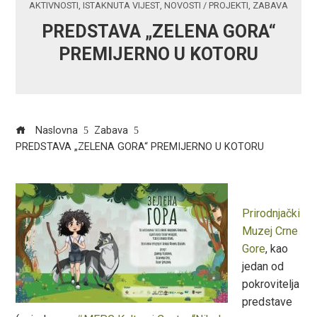
AKTIVNOSTI
,
ISTAKNUTA VIJEST
,
NOVOSTI / PROJEKTI
,
ZABAVA
PREDSTAVA „ZELENA GORA“
PREMIJERNO U KOTORU
Naslovna
Zabava
PREDSTAVA „ZELENA GORA“ PREMIJERNO U KOTORU
Prirodnjački
ook
Muzej Crne
Gore
, kao
r
jedan od
pokrovitelja
In
predstave