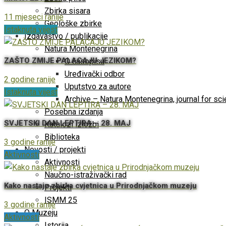
Zbirka sisara
11 mjeseci ranije
Geološke zbirke
Istaknuta vijest
Izdavaštvo / publikacije
Natura Montenegrina
ZAŠTO ZMIJE PALACAJU JEZIKOM?
O časopisu
Uređivački odbor
2 godine ranije
Uputstvo za autore
Istaknuta vijest
Archive – Natura Montenegrina, journal for sc
Posebna izdanja
SVJETSKI DAN LEPTIRA – 28. MAJ
Katalozi izložbi
Biblioteka
3 godine ranije
Novosti / projekti
Aktivnosti
Aktivnosti
Naučno-istraživački rad
Kako nastaje zbirka cvjetnica u Prirodnjačkom muzeju
Projekti
ISMM 25
3 godine ranije
O Muzeju
Aktivnosti
Istorija