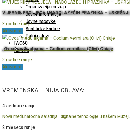
Organizacija muzeja
VIJESNIK PROLJEĆA I NADOLAZEĆIH PRAZNIKA – USKRŠNJI
Javne informacije
Javne nabavke
3 godine ranije
Analitičke kartice
Aktivnosti
Putni nalozi
IWC60
„Ovca“ među algama – Codium vermilara (Olivi) Chiaje
Kontakt
3 godine ranije
Aktivnosti
VREMENSKA LINIJA OBJAVA:
4 sedmice ranije
Nova međunarodna saradnja i digitalne tehnologije u našem Muzej
2 mjeseca ranije