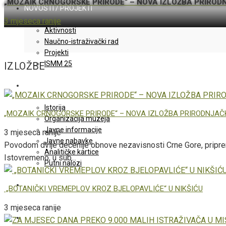
„MOZAIK CRNOGORSKE PRIRODE“ – NOVA IZLOŽBA PRIRO
NOVOSTI / PROJEKTI
3 mjeseca ranije
Aktivnosti
Naučno-istraživački rad
Projekti
ISMM 25
IZLOŽBE
O MUZEJU
Istorija
„MOZAIK CRNOGORSKE PRIRODE“ – NOVA IZLOŽBA PRIRODNJA
Organizacija muzeja
Javne informacije
3 mjeseca ranije
Javne nabavke
Povodom dvije decenije obnove nezavisnosti Crne Gore, pripr
Analitičke kartice
Istovremeno, u sub...
Putni nalozi
IWC60
„BOTANIČKI VREMEPLOV KROZ BJELOPAVLIĆE“ U NIKŠIĆU
3 mjeseca ranije
KONTAKT