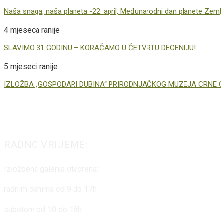
Naša snaga, naša planeta -22. april, Međunarodni dan planete Zeml
4 mjeseca ranije
SLAVIMO 31 GODINU – KORAČAMO U ČETVRTU DECENIJU!
5 mjeseci ranije
IZLOŽBA „GOSPODARI DUBINA“ PRIRODNJAČKOG MUZEJA CRNE 
RADNO VRIJEME:
Izložbena galerija otvorena:
radnim danima od 9 do 17h
subotom od 10 do 18h