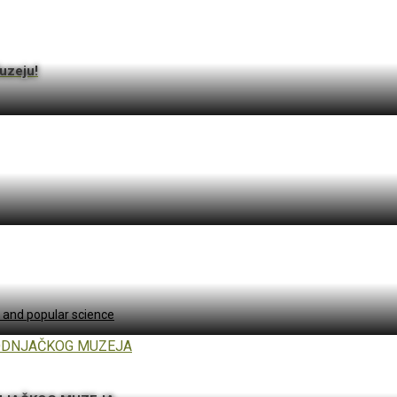
uzeju!
e and popular science