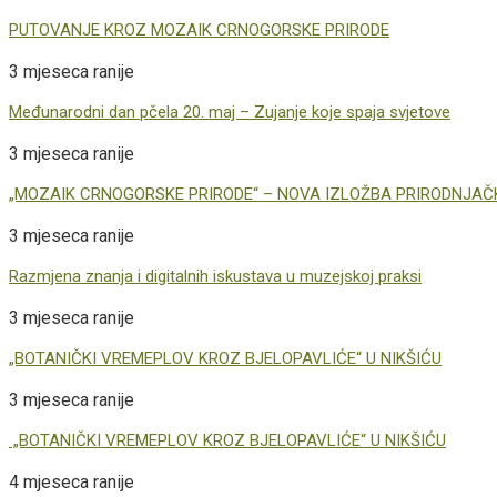
PUTOVANJE KROZ MOZAIK CRNOGORSKE PRIRODE
3 mjeseca ranije
Međunarodni dan pčela 20. maj – Zujanje koje spaja svjetove
3 mjeseca ranije
„MOZAIK CRNOGORSKE PRIRODE“ – NOVA IZLOŽBA PRIRODNJA
3 mjeseca ranije
Razmjena znanja i digitalnih iskustava u muzejskoj praksi
3 mjeseca ranije
„BOTANIČKI VREMEPLOV KROZ BJELOPAVLIĆE“ U NIKŠIĆU
3 mjeseca ranije
„BOTANIČKI VREMEPLOV KROZ BJELOPAVLIĆE“ U NIKŠIĆU
4 mjeseca ranije