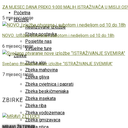
ZA MJESEC DANA PREKO 9.000 MALIH ISTRAŽIVAČA U MISIJI O
Početna
5 mjeseci ranije
Izložbe
Realizovane izložbe
Stalna postavka
NOVO: Izložba otvorena i subotom i nedjeljom od 10 do 18h
Posjetite nas
6 mjeseci ranije
Virtuelne ture
Zbirke
Zbirka algi
Svečano otvaranje nove izložbe “ISTRAŽIVANJE SVEMIRA”
Zbirka mahovina
7 mjeseci ranije
Zbirka gljiva
Zbirka cvjetnica i paprati
Zbirka beskičmenjaka
Zbirka insekata
ZBIRKE
Zbirka riba
Zbirka vodozemaca
Zbirka gmizavaca
Zbirka ptica
MRAVI ŽETEOCI