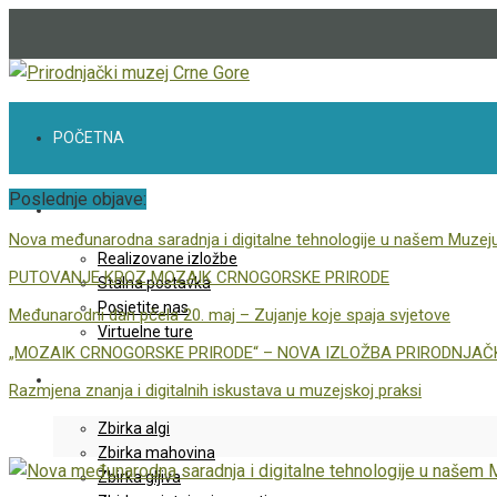
POČETNA
Poslednje objave:
IZLOŽBE
Nova međunarodna saradnja i digitalne tehnologije u našem Muzej
Realizovane izložbe
PUTOVANJE KROZ MOZAIK CRNOGORSKE PRIRODE
Stalna postavka
Posjetite nas
Međunarodni dan pčela 20. maj – Zujanje koje spaja svjetove
Virtuelne ture
„MOZAIK CRNOGORSKE PRIRODE“ – NOVA IZLOŽBA PRIRODNJA
ZBIRKE
Razmjena znanja i digitalnih iskustava u muzejskoj praksi
Zbirka algi
Zbirka mahovina
Zbirka gljiva